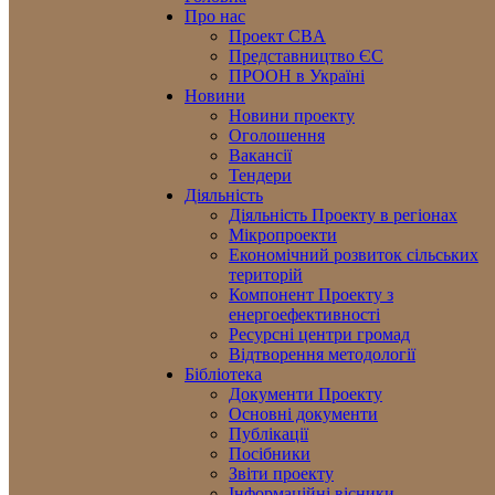
Про нас
Проект CBA
Представництво ЄС
ПРООН в Україні
Новини
Новини проекту
Оголошення
Вакансії
Тендери
Діяльність
Діяльність Проекту в регіонах
Мікропроекти
Економічний розвиток сільських
територій
Компонент Проекту з
енергоефективності
Ресурсні центри громад
Відтворення методології
Бібліотека
Документи Проекту
Основні документи
Публікації
Посібники
Звіти проекту
Інформаційні вісники