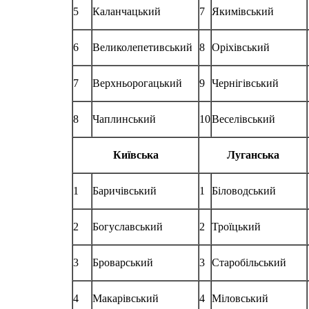
5
Каланчацький
7
Якимівський
6
Великолепетивський
8
Оріхівський
7
Верхньорогацький
9
Чернігівський
8
Чаплинський
10
Веселівський
Київська
Луганська
1
Баричівський
1
Біловодський
2
Богуславський
2
Троїцький
3
Броварський
3
Старобільський
4
Макарівський
4
Міловський