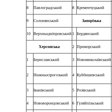
8
Павлоградський
8
Кременчуцький
9
Солонянський
Запорізька
10
Верхньодніпровський
1
Бердянський
Херсонська
2
Приморський
1
Бериславський
3
Новомиколаївський
2
Нижньосірогозький
4
Куйбишевський
3
Іванівський
5
Розівський
4
Нововоронцовський
6
Гуляйпільський