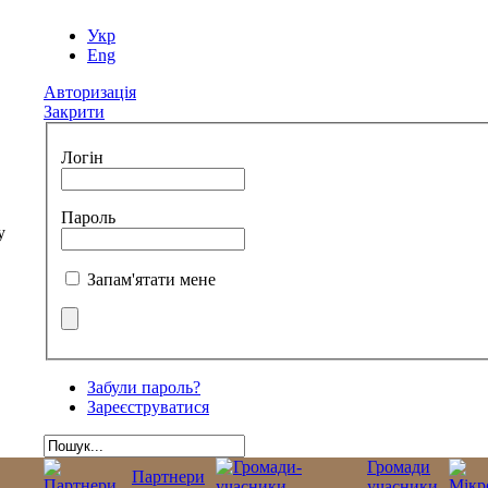
Укр
Eng
Авторизація
Закрити
Логін
Пароль
Запам'ятати мене
Забули пароль?
Зареєструватися
Громади
Партнери
учасники