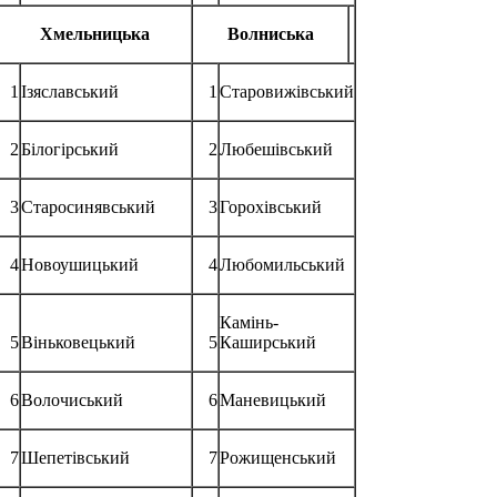
Хмельницька
Волниська
1
Ізяславський
1
Старовижівський
2
Білогірський
2
Любешівський
3
Старосинявський
3
Горохівський
4
Новоушицький
4
Любомильський
Камінь-
5
Віньковецький
5
Каширський
6
Волочиський
6
Маневицький
7
Шепетівський
7
Рожищенський