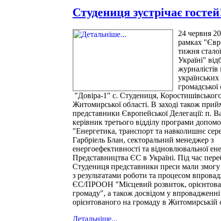
Студениця зустрічає гостей
24 червня 20
рамках "Євр
тижня стало
Україні" від
журналістів
українських
громадської 
"Довіра-1" с. Студениця, Коростишівського
Житомирської області. В заході також прий
представники Європейської Делегації: п. В
керівник третього відділу програми допом
"Енергетика, транспорт та навколишнє сер
Гарбріель Блан, секторальний менеджер з
енергоефективності та відновлювальної ен
Представництва ЄС в Україні. Під час пере
Студениця представники преси мали змогу
з результатами роботи та процесом впрова
ЄС/ПРООН "Місцевий розвиток, орієнтова
громаду", а також досвідом у впровадженні
орієнтованого на громаду в Житомирській о
Детальніше...