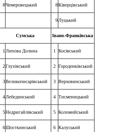
8
Чемеровецький
8
Ківерцівський
9
Луцький
Сумська
Івано-Франківська
1
Липова Долина
1
Косівський
2
Глухівський
2
Городенківський
3
Великописарівський
3
Верховинський
4
Лебединський
4
Тисменицький
5
Недригайлівський
5
Коломийський
6
Шосткинський
6
Калуський