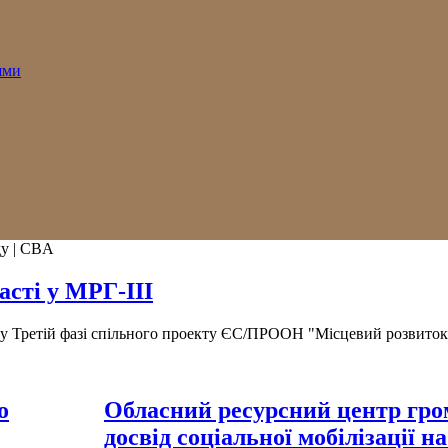
ями
ду | CBA
асті у МРГ-ІІІ
ті у Третій фазі спільного проекту ЄС/ПРООН "Місцевий розвито
о
Обласний ресурсний центр гро
досвід соціальної мобілізації н