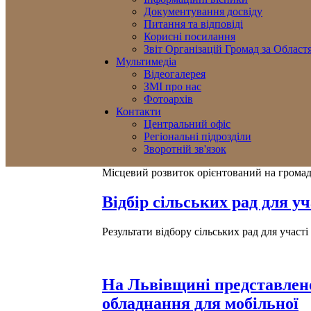
Документування досвіду
Питання та відповіді
Корисні посилання
Звіт Організацій Громад за Област
Мультимедіа
Відеогалерея
ЗМІ про нас
Фотоархів
Контакти
Центральний офіс
Регіональні підрозділи
Зворотній зв'язок
Місцевий розвиток орієнтований на грома
Відбір сільських рад для уч
Результати відбору сільських рад для учас
На Львівщині представлен
обладнання для мобільної