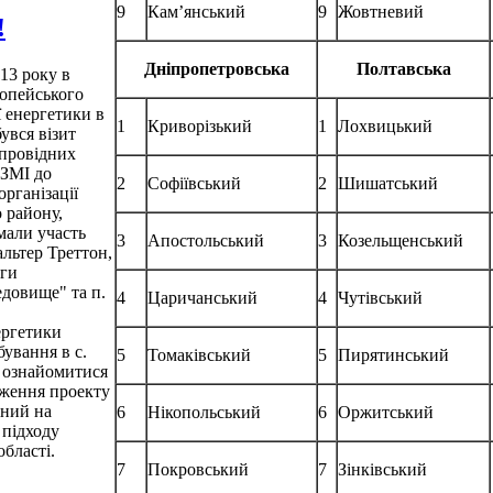
9
Кам’янський
9
Жовтневий
!
Дніпропетровська
Полтавська
13 року в
опейського
ї енергетики в
1
Криворізький
1
Лохвицький
бувся візит
 провідних
 ЗМІ до
2
Софіївський
2
Шишатський
організації
 району,
мали участь
3
Апостольський
3
Козельщенський
альтер Треттон,
оги
едовище" та п.
4
Царичанський
4
Чутівський
ергетики
бування в с.
5
Томаківський
5
Пирятинський
 ознайомитися
дження проекту
ний на
6
Нікопольський
6
Оржитський
 підходу
бласті.
7
Покровський
7
Зінківський