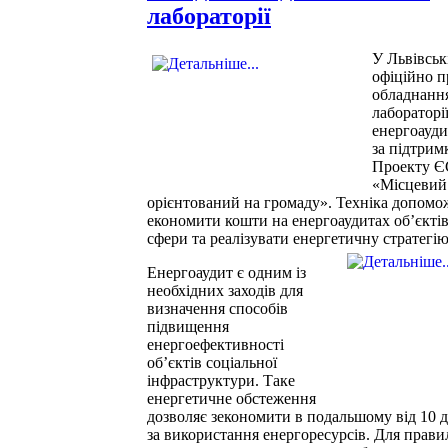
лабораторії
У Львівськ
офіційно п
обладнання
лабораторії
енергоауди
за підтрим
Проекту 
«Місцевий
орієнтований на громаду». Техніка допомож
економити кошти на енергоаудитах об’єкті
сфери та реалізувати енергетичну стратегі
Енергоаудит є одним із
необхідних заходів для
визначення способів
підвищення
енергоефективності
об’єктів соціальної
інфраструктури. Таке
енергетичне обстеження
дозволяє зекономити в подальшому від 10 
за використання енергоресурсів. Для прави