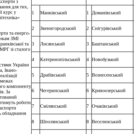
сперти з
ання для тих,
й курс у
1
Манківський
1
Доманівський
ітехніка»
2
Звенигородський
2
Снігурівський
рти та енерго-
никам ЗМІ
3
Лисянський
3
Баштанський
ранківської та
 МРГ зі сталого
4
Катеринопільський
4
Новобузький
астями України
а, Івано-
5
Драбівський
5
Вознесенський
еалізації
 межах
ого компоненту
6
Чегеринський
6
Кривоозерський
я. За
ктований
итимуть роботи
7
Смілянський
7
Очаківський
паспорти
ть обладнання
8
Шполянський
8
Веселинський