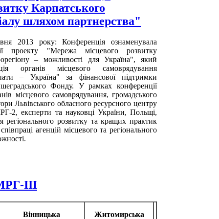
звитку Карпатського
ціалу шляхом партнерства"
рвня 2013 року: Конференція ознаменувала
ції проекту "Мережа місцевого розвитку
орегіону – можливості для Україна", який
ація органів місцевого самоврядування
пати – Україна" за фінансової підтримки
шеградського Фонду. У рамках конференції
нів місцевого самоврядування, громадського
тори Львівського обласного ресурсного центру
Г-2, експерти та науковці України, Польщі,
я регіонального розвитку та кращих практик
співпраці агенцій місцевого та регіонального
ожності.
МРГ-ІІІ
Вінницька
Житомирська