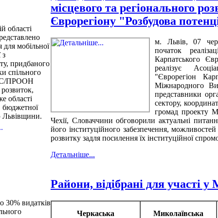
місцевого та регіонального ро
Єврорегіону "Розбудова потен
ій області
редставлено
м. Львів, 07 че
 для мобільної
початок реаліза
 з
Карпатського Євр
ту, придбаного
реалізує Асоці
ки спільного
"Єврорегіон Кар
ЄС/ПРООН
Міжнародного Ви
 розвиток,
представники орга
е області
сектору, координа
в бюджетної
громад проекту МР
ю Львівщини.
Чехії, Словаччини обговорили актуальні питанн
його інституційного забезпечення, можливостей 
розвитку задля посилення їх інституційної спром
Детальніше...
Райони, відібрані для участі у 
до 30% видатків
льного
Черкаська
Миколаївська