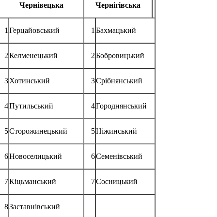
Чернівецька
Чернігівська
1
Герцайовський
1
Бахмацький
2
Келменецький
2
Бобровицький
3
Хотинський
3
Срібнянський
4
Путильський
4
Городнянський
5
Сторожинецький
5
Ніжинський
6
Новоселицький
6
Семенівський
7
Кіцьманський
7
Сосницький
8
Заставнівський