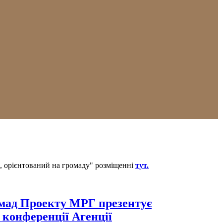
к, орієнтований на громаду" розміщенні
тут.
мад Проекту МРГ презентує
а конференції Агенції