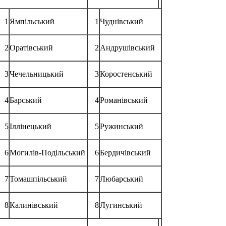
1
Ямпільський
1
Чуднівський
2
Оратівський
2
Андрушівський
3
Чечельницький
3
Коростенський
4
Барський
4
Романівський
5
Іллінецький
5
Ружинський
6
Могилів-Подільський
6
Бердичівський
7
Томашпільський
7
Любарський
8
Калинівський
8
Лугинський