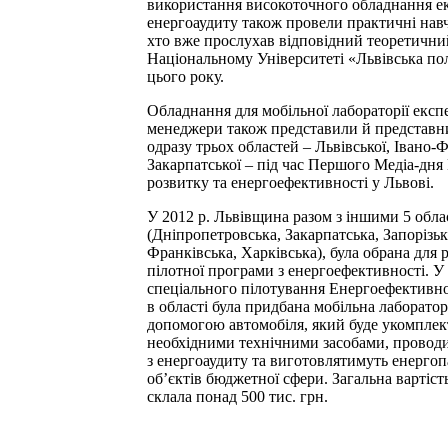
використання високоточного обладнання ек
енергоаудиту також провели практичні навч
хто вже прослухав відповідний теоретични
Національному Університеті «Львівська пол
цього року.
Обладнання для мобільної лабораторії експе
менеджери також представили й представ
одразу трьох областей – Львівської, Івано-Ф
Закарпатської – під час Першого Медіа-дня
розвитку та енергоефективності у Львові.
У 2012 р. Львівщина разом з іншими 5 обл
(Дніпропетровська, Закарпатська, Запорізьк
Франківська, Харківська), була обрана для р
пілотної програми з енергоефективності. У
спеціального пілотування Енергоефективн
в області була придбана мобільна лабораторі
допомогою автомобіля, який буде укомпле
необхідними технічними засобами, провод
з енергоаудиту та виготовлятимуть енерго
об’єктів бюджетної сфери. Загальна вартіс
склала понад 500 тис. грн.