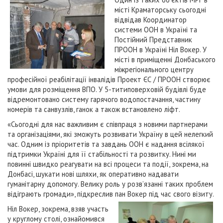
місті Краматорську сьогодні
відвідав Координатор
системи ООН в Україні та
Постійний Представник
ПРООН в Україні Ніл Вокер. У
місті в приміщенні Донбаського
міжрегіонального центру
професійної реабілітації інвалідів Проект ЄС / ПРООН створює
умови для розміщення ВПО. У 5-титиповерховій будівлі буде
відремонтовано систему гарячого водопостачання, частину
номерів та санвузлів, ганок а також встановлено ліфт.
«Сьогодні для нас важливим є співпраця з новими партнерами
та організаціями, які зможуть розвивати Україну в цей нелегкий
час. Одним із пріоритетів та завдань ООН є надання всілякої
підтримки Україні для її стабільності та розвитку. Нині ми
повинні швидко реагувати на всі процеси та події, зокрема, на
Донбасі, шукати нові шляхи, як оперативно надавати
гуманітарну допомогу. Велику роль у розв’язанні таких проблем
відіграють громади», підкреслив пан Вокер під час свого візиту.
Ніл Вокер, зокрема, взяв участь
у круглому столі, ознайомився