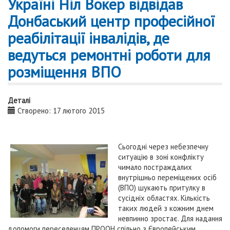
Україні Ніл Вокер відвідав
Донбаський центр професійної
реабілітації інвалідів, де
ведуться ремонтні роботи для
розміщення ВПО
Деталі
Створено: 17 лютого 2015
Сьогодні через небезпечну
ситуацію в зоні конфлікту
чимало постраждалих
внутрішньо переміщених осіб
(ВПО) шукають притулку в
сусідніх областях. Кількість
таких людей з кожним днем
невпинно зростає. Для надання
допомоги переселенцям ПРООН спільно з Європейським