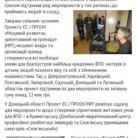
Союзом підтримав ряд мікропроектів у тих регіонах, що
приймають людей зі сходу.
Завдяки спільним зусиллям
Проекту ЄС / ПРООН
«Місцевий розвиток,
орієнтований на громаду»
(МРГ), місцевої влади та
організацій громад
створюються всі необхідні
умови для благоустрою найбільш нужденних ВПО: матерів із
дітьми, людей похилого віку та осіб з обмеженими
можливостями. Так, у Дніпропетровській, Харківській,
Полтавській, Запорізькій, Одеській, Донецькій та Луганській
областях проект підтримав по два мікропроекти на загальну
суму понад 12 млн. грн.
У Донецькій області Проект ЄС / ПРООН МРГ реалізує одразу
два мікропроекти щодо створення сприятливих житлових умов
для ВПО – в Краматорську (Донбаський міжрегіональний центр
професійної реабілітації інвалідів) та Слов’янську (приміщення
санаторію «Слов’янський»).
Один із таких об’єктів МРГ в