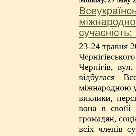
Monday, 27 May 
Всеукраїнсь
міжнародно
сучасність:
23-24 травня 2
Чернігівсько
Чернігів, ву
відбулася Вс
міжнародною уч
виклики, перс
вона в своїй 
громадян, соці
всіх членів с