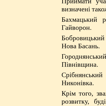
Приймати учас
визначені тако
Бахмацький р
Гайворон.
Бобровицький р
Нова Басань.
Городнянський 
Півнівщина.
Срібнянський р
Никонівка.
Крім того, зв
розвитку, буд