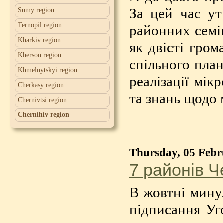
За цей час ут
Sumy region
Ternopil region
районних семін
Kharkiv region
як двісті гром
Kherson region
спільного план
Khmelnytskyi region
реалізації мік
Cherkasy region
та знань щодо 
Chernivtsi region
Chernihiv region
Thursday, 05 Febr
7 районів Ч
В жовтні минул
підписання Уг