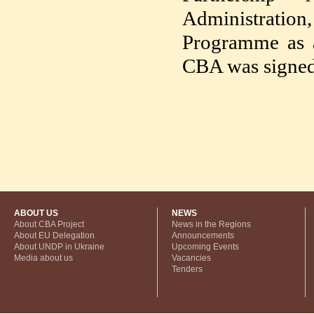
Administratio
Programme as a
CBA was signed
ABOUT US
NEWS
About CBA Project
News in the Regions
About EU Delegation
Announcements
About UNDP in Ukraine
Upcoming Events
Media about us
Vacancies
Tenders