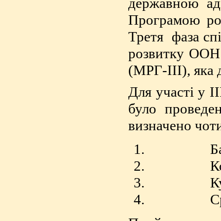
державною ад
Програмою роз
Третя фаза сп
розвитку ООН 
(МРГ-III), яка
Для участі у І
було проведе
визначено чот
Бахма
Корюк
Куликі
Срібн