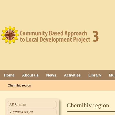
Home
About us
News
Activities
Library
Mul
Chernihiv region
Chernihiv region
AR Crimea
Vinnytsia region