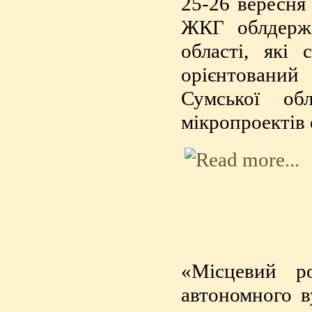
25-26 вересня
ЖКГ облдержад
області, які
орієнтований
Сумської об
мікропроектів
«Місцевий ро
автономного в