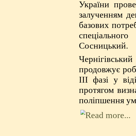
України прове
залученням де
базових потреб
спеціальног
Сосницький.
Чернігівський
продовжує робо
ІІІ фазі у ві
протягом визн
поліпшення умо