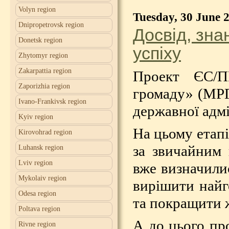
Volyn region
Tuesday, 30 June 
Dnipropetrovsk region
Досвід, зн
Donetsk region
успіху
Zhytomyr region
Zakarpattia region
Проект ЄС/П
Zaporizhia region
громаду» (МРГ
Ivano-Frankivsk region
державної адмі
Kyiv region
На цьому етап
Kirovohrad region
за звичайним 
Luhansk region
Lviv region
вже визначилис
Mykolaiv region
вирішити найг
Odesa region
та покращити ж
Poltava region
А до цього про
Rivne region