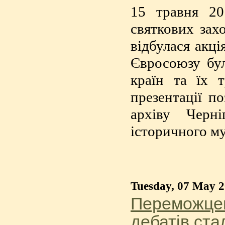
15 травня 20
святкових зах
відбулася акці
Євросоюзу бул
країн та їх 
презентації по
архіву Черні
історичного му
Tuesday, 07 May 
Переможцем
дебатів ст