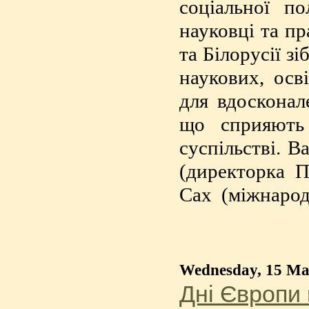
соціальної по
науковці та пр
та Білорусії з
наукових, осв
для вдосконал
що сприяють
суспільстві. В
(директорка 
Сах (міжнарод
Wednesday, 15 Ma
Дні Європи 