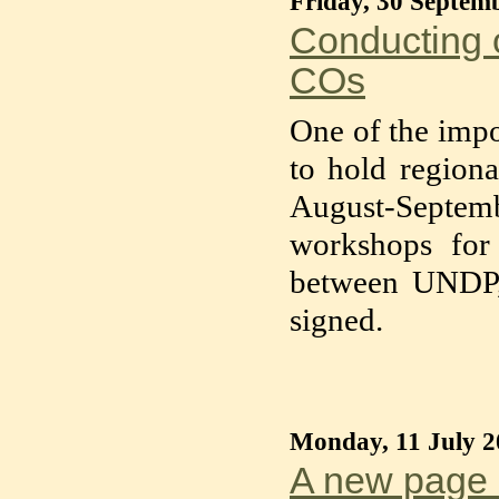
Friday, 30 Septem
Conducting o
COs
One of the impo
to hold regiona
August-Septem
workshops for 
between UNDP, 
signed.
Monday, 11 July 2
A new page 