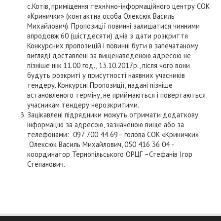
с.Котів, приміщення технічно-інформаційного центру СОК
«Кринички» (контактна особа Олексюк Василь
Михайлович). Пропозиції повинні залишатися чинними
впродовж 60 (шістдесяти) днів з дати розкриття
Конкурсних пропозицій і повинні бути в запечатаному
вигляді доставлені за вищенаведеною адресою не
пізніше ніж 11.00 год., 13.10.2017р., після чого вони
будуть розкриті у присутності наявних учасників
тендеру. Конкурсні Пропозиції, надані пізніше
встановленого терміну, не приймаються і повертаються
учасникам тендеру нерозкритими.
Зацікавлені підрядники можуть отримати додаткову
інформацію за адресою, зазначеною вище або за
телефонами: 097 700 44 69– голова СОК «Кринички»
Олексюк Василь Михайлович, 050 416 36 04 -
координатор Тернопільського ОРЦГ –Стефанів Ігор
Степанович.