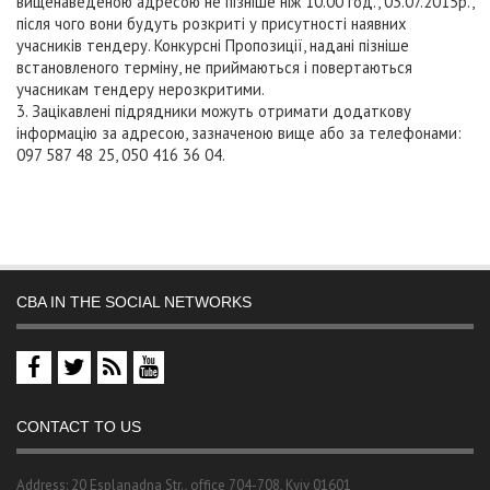
вищенаведеною адресою не пізніше ніж 10.00 год., 03.07.2015р.,
після чого вони будуть розкриті у присутності наявних
учасників тендеру. Конкурсні Пропозиції, надані пізніше
встановленого терміну, не приймаються і повертаються
учасникам тендеру нерозкритими.
3. Зацікавлені підрядники можуть отримати додаткову
інформацію за адресою, зазначеною вище або за телефонами:
097 587 48 25, 050 416 36 04.
CBA IN THE SOCIAL NETWORKS
CONTACT TO US
Address: 20 Esplanadna Str., office 704-708, Kyiv 01601