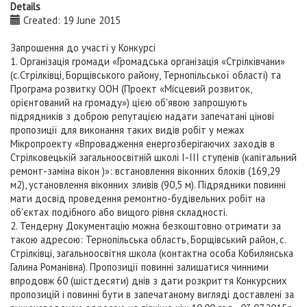
Details
Created: 19 June 2015
Запрошення до участі у Конкурсі
1. Організація громади «Громадська організація «Стрілківчани»
(с.Стрілківці, Борщівського району, Тернопільської області) та
Програма розвитку ООН (Проект «Місцевий розвиток,
орієнтований на громаду») цією об'явою запрошують
підрядників з доброю репутацією надати запечатані цінові
пропозиції для виконання таких видів робіт у межах
Мікропроекту «Впровадження енергозберігаючих заходів в
Стрілковецькій загальноосвітній школі І-ІІІ ступенів (капітальний
ремонт-заміна вікон )»: встановлення віконних блоків (169,29
м2), установлення віконних зливів (90,5 м). Підрядники повинні
мати досвід проведення ремонтно-будівельних робіт на
об'єктах подібного або вищого рівня складності.
2. Тендерну Документацію можна безкоштовно отримати за
такою адресою: Тернопільська область, Борщівський район, с.
Стрілківці, загальноосвітня школа (контактна особа Кобилянська
Галина Романівна). Пропозиції повинні залишатися чинними
впродовж 60 (шістдесяти) днів з дати розкриття Конкурсних
пропозицій і повинні бути в запечатаному вигляді доставлені за