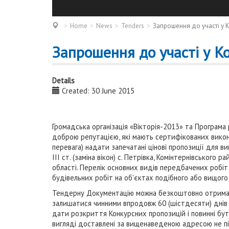
Home
News
Tenders
Запрошення до участі у К
Запрошення до участі у Ко
Details
Created: 30 June 2015
Громадська організація «Вікторія-2013» та Програм
доброю репутацією, які мають сертифікованих виконр
перевага) надати запечатані цінові пропозиції для 
ІІІ ст. (заміна вікон) с. Петрівка, Комінтернівського
області. Перелік основних видів передбачених робіт
будівельних робіт на об'єктах подібного або вищого 
Тендерну Документацію можна безкоштовно отримати з
залишатися чинними впродовж 60 (шістдесяти) днів
дати розкриття Конкурсних пропозицій і повинні бу
вигляді доставлені за вищенаведеною адресою не пізн