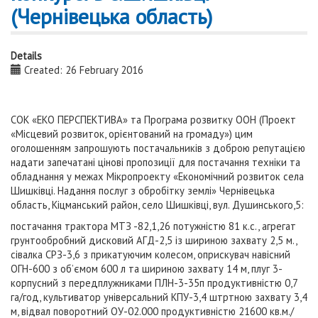
(Чернівецька область)
Details
Created: 26 February 2016
СОК «ЕКО ПЕРСПЕКТИВА» та Програма розвитку ООН (Проект
«Місцевий розвиток, орієнтований на громаду») цим
оголошенням запрошують постачальників з доброю репутацією
надати запечатані цінові пропозиції для постачання техніки та
обладнання у межах Мікропроекту «Економічний розвиток села
Шишківці. Надання послуг з обробітку землі» Чернівецька
область, Кіцманський район, село Шишківці, вул. Душинського,5:
постачання трактора МТЗ -82,1,26 потужністю 81 к.с., агрегат
грунтообробний дисковий АГД-2,5 із шириною захвату 2,5 м.,
сівалка СРЗ-3,6 з прикатуючим колесом, оприскувач навісний
ОГН-600 з об’ємом 600 л та шириною захвату 14 м, плуг 3-
корпусний з передплужниками ПЛН-3-35п продуктивністю 0,7
га/год, культиватор універсальний КПУ-3,4 штртною захвату 3,4
м, відвал поворотний ОУ-02.000 продуктивністю 21600 кв.м./