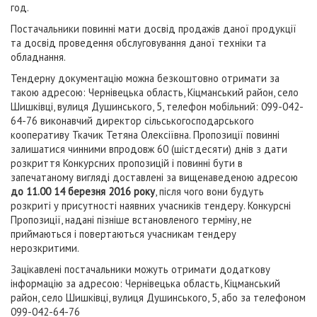
год.
Постачальники повинні мати досвід продажів даної продукції
та досвід проведення обслуговування даної техніки та
обладнання.
Тендерну документацію можна безкоштовно отримати за
такою адресою: Чернівецька область, Кіцманський район, село
Шишківці, вулиця Душинського, 5, телефон мобільний: 099-042-
64-76 виконавчий директор сільськогосподарського
кооперативу Ткачик Тетяна Олексіївна. Пропозиції повинні
залишатися чинними впродовж 60 (шістдесяти) днів з дати
розкриття Конкурсних пропозицій і повинні бути в
запечатаному вигляді доставлені за вищенаведеною адресою
до 11.00 14 березня 2016 року
, після чого вони будуть
розкриті у присутності наявних учасників тендеру. Конкурсні
Пропозиції, надані пізніше встановленого терміну, не
приймаються і повертаються учасникам тендеру
нерозкритими.
Зацікавлені постачальники можуть отримати додаткову
інформацію за адресою: Чернівецька область, Кіцманський
район, село Шишківці, вулиця Душинського, 5, або за телефоном
099-042-64-76