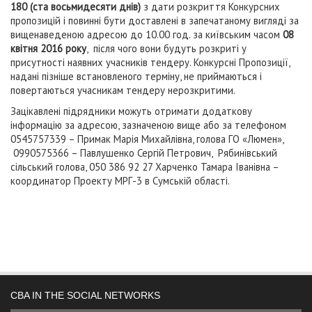
180 (ста восьмидесяти днів)
з дати розкриття Конкурсних
пропозицій і повинні бути доставлені в запечатаному вигляді за
вищенаведеною адресою до 10.00 год. за київським часом
08
квітня 2016 року
, після чого вони будуть розкриті у
присутності наявних учасників тендеру. Конкурсні Пропозиції,
надані пізніше встановленого терміну, не при­ймаються і
повертаються учасникам тендеру нерозкритими.
Зацікавлені підрядники можуть отримати додаткову
інформацію за адресою, зазначеною вище або за телефоном
0545757339 – Примак Марія Михайлівна, голова ГО «Люмен»,
0990575366 – Павлушенко Сергій Петрович, Рябинівський
сільський голова, 050 386 92 27 Харченко Тамара Іванівна –
координатор Проекту МРГ-3 в Сумській області.
CBA IN THE SOCIAL NETWORKS