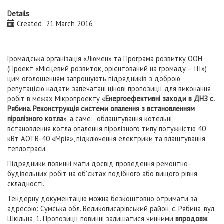
Details
Created: 21 March 2016
Громадська організація «Люмен» та Програма розвитку ООН
(Проект «Місцевий розвиток, орієнтований на громаду – ІІІ»)
цим оголошенням запрошують підрядників з доброю
репутацією надати запечатані цінові пропозиції для виконання
робіт в межах Мікропроекту «
Енергоефективні заходи в ДНЗ с.
Рябина. Реконструкція системи опалення з встановленням
піролізного котла
», а саме: облаштування котельні,
встановлення котла опалення піролізного типу потужністю 40
кВт АОТВ-40 «Мрія», підключення електрики та влаштування
теплотраси.
Підрядники повинні мати досвід проведення ремонтно-
будівельних робіт на об'єктах подібного або вищого рівня
складності.
Тендерну документацію можна безкоштовно отримати за
адресою: Сумська обл. Великописарівський район, с. Рябина, вул.
Шкільна, 1. Пропозиції повинні залишатися чинними
впродовж