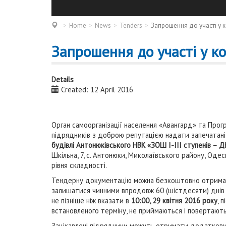
Home
News
Tenders
Запрошення до участі у к
Запрошення до участі у ко
Details
Created: 12 April 2016
Орган самоорганізації населення «Авангард» та Про
підрядників з доброю репутацією надати запечатані ц
будівлі Антонюківського НВК «ЗОШ І-ІІІ ступенів – 
Шкільна, 7, с. Антонюки, Миколаївського району, Од
рівня складності.
Тендерну документацію можна безкоштовно отримати з
залишатися чинними впродовж 60 (шістдесяти) днів 
не пізніше ніж вказати в
10:00, 29 квітня 2016 року
, 
встановленого терміну, не приймаються і повертают
Зацікавлені підрядники можуть отримати додаткову