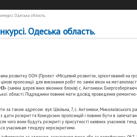
онкурсі. Одеська область.
нкурсі. Одеська область.
грама розвитку ООН (Проект «Місцевий розвиток, орієнтований на г
інові пропозиції для виконання робіт по заміні вікон на металоплас
ДНЗ
» (заміна дерев’яних віконних блоків) с. Антонюки. Енергозберіга
еської області. Підрядники повинні мати досвід проведення ремонтно
а такою адресою: вул. Шкільна, 7, с. Антонюки, Миколаївського рай
з дати розкриття Конкурсних пропозицій і повинні бути в запечат
після чого вони будуть розкриті у присутності наявних учасників тенде
ься учасникам тендеру нерозкритими.
 інформацію за адресою, зазначеною вище або за телефонами: 067-