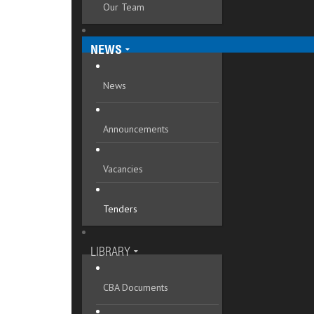
Our Team
Mykolaivska oblast
Odeska oblast
NEWS
Poltavska oblast
News
Rivnenska oblast
Announcements
Sumska oblast
Ternopilska oblast
Vacancies
Vinnytska oblast
Tenders
Volynska oblast
Zakarpatska oblast
LIBRARY
Zaporizka oblast
CBA Documents
Zhytomyrska oblast