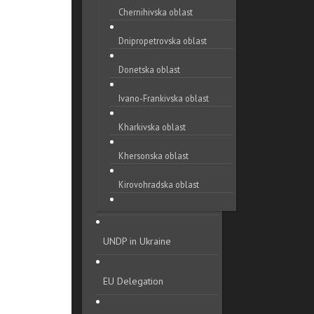
Chernihivska oblast
Dnipropetrovska oblast
Donetska oblast
Ivano-Frankivska oblast
Kharkivska oblast
Khersonska oblast
Kirovohradska oblast
Khmelnytska oblast
UNDP in Ukraine
Kyivska oblast
Luhanska oblast
EU Delegation
Lvivska oblast