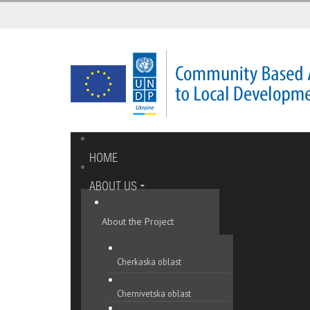
HOME
ABOUT US
About the Project
Cherkaska oblast
Chernivetska oblast