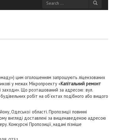
ромаду») цим оголошенням запрошують ліцензованих
тикові у межах Мікропроекту «
Капітальний ремонт
ючі заходи». Що розташований за адресою: вул.
-будівельних робіт на об’єктах подібного або вищого
ону, Одеської області. Пропозиції повинні
аному вигляді доставлені за вищенаведеною адресою
ру. Конкурсні Пропозиції, надані пізніше
198-0731.