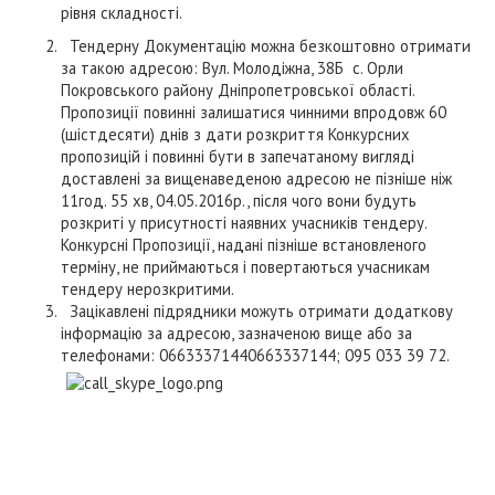
рівня складності.
Тендерну Документацію можна безкоштовно отримати
за такою адресою: Вул. Молодіжна, 38Б с. Орли
Покровського району Дніпропетровської області.
Пропозиції повинні залишатися чинними впродовж 60
(шістдесяти) днів з дати розкриття Конкурсних
пропозицій і повинні бути в запечатаному вигляді
доставлені за вищенаведеною адресою не пізніше ніж
11год. 55 хв, 04.05.2016р., після чого вони будуть
розкриті у присутності наявних учасників тендеру.
Конкурсні Пропозиції, надані пізніше встановленого
терміну, не приймаються і повертаються учасникам
тендеру нерозкритими.
Зацікавлені підрядники можуть отримати додаткову
інформацію за адресою, зазначеною вище або за
телефонами: 0663337144
0663337144; 095 033 39 72.