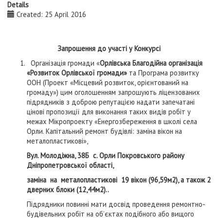
Details
Created: 25 April 2016
Запрошення до участі у Конкурсі
Організація громади «
Орлівська Благодійна організація
«Розвиток Орлівської громади»
та Програма розвитку
ООН (Проект «Місцевий розвиток, орієнтований на
громаду») цим оголошенням запрошують ліцензованих
підрядників з доброю репутацією надати запечатані
цінові пропозиції для виконання таких видів робіт у
межах Мікропроекту «Енергозбереження в школі села
Орли. Капітальний ремонт будівлі: заміна вікон на
металопластикові»,
Вул. Молодіжна, 38Б с. Орли Покровського району
Дніпропетровської області,
заміна на металопластикові 19 вікон (96,59м2), а також 2
дверних блоки (12,44м2)..
Підрядники повинні мати досвід проведення ремонтно-
будівельних робіт на об’єктах подібного або вищого