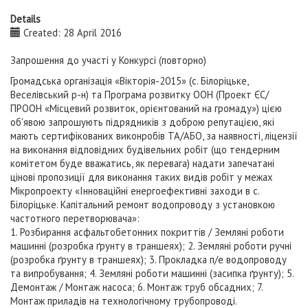
Details
Created: 28 April 2016
Запрошення до участі у Конкурсі (повторно)
Громадська організація «Вікторія-2015» (с. Білоріцьке,
Веселівський р-н) та Програма розвитку ООН (Проект ЄС/
ПРООН «Місцевий розвиток, орієнтований на громаду») цією
об'явою запрошують підрядників з доброю репутацією, які
мають сертифікованих виконробів ТА/АБО, за наявності, ліцензії
на виконання відповідних будівельних робіт (що тендерним
комітетом буде вважатись, як перевага) надати запечатані
цінові пропозиції для виконання таких видів робіт у межах
Мікропроекту «Інноваційні енергоефективні заходи в с.
Білоріцьке. Капітальний ремонт водопроводу з установкою
частотного перетворювача»:
1. Розбирання асфальтобетонних покриттів / Земляні роботи
машинні (розробка ґрунту в траншеях); 2. Земляні роботи ручні
(розробка ґрунту в траншеях); 3. Прокладка п/е водопроводу
та випробування; 4. Земляні роботи машинні (засипка ґрунту); 5.
Демонтаж / Монтаж насоса; 6. Монтаж труб обсадних; 7.
Монтаж приладів на технологічному трубопроводі.