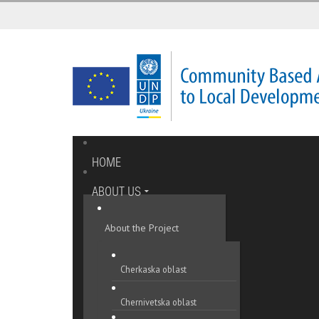
HOME
ABOUT US
About the Project
Cherkaska oblast
Chernivetska oblast