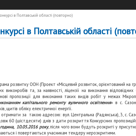
онкурсі в Полтавській області (повторно)
нкурсі в Полтавській області (повт
рама розвитку ООН (Проект «Місцевий розвиток, орієнтований на г
х виконробів та, за наявності, ліцензії на виконання відповідн
цінові пропозиції для виконання таких видів робіт у межах Мікр
иконанням капітального ремонту вуличного освітлення
» в с. Сазо
ів, щитів обліку електричної енергії.
имати за такою адресою: вул. Центральна (Радянська), 3, с. Сазо
овж 60 (шістдесяти) днів з дати розкриття Конкурсних пропозицій і
 година, 10.05.2016 року
, після чого вони будуть розкриті у присутн
ймаються і повертаються учасникам тендеру нерозкритими.