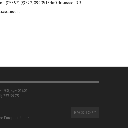
: (05357) 99722, 0990513460 Чмихало В.В.
кладності.
04-708, Kyiv 01601
4) 253 59 73
BACK TOP
 the European Union