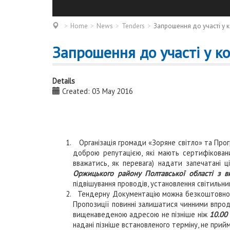
Home
News
Tenders
Запрошення до участі у к
Запрошення до участі у ко
Details
Created: 03 May 2016
Організація громади «Зоряне світло» та Прог
доброю репутацією, які мають сертифіковани
вважатись, як перевага) надати запечатані 
Оржицького району Полтавської області з в
підвішування проводів, установлення світильник
Тендерну Документацію можна безкоштовно отр
Пропозиції повинні залишатися чинними впрод
вищенаведеною адресою не пізніше ніж
10.00
надані пізніше встановленого терміну, не при