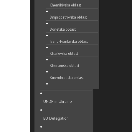
Chernihivska oblast
Dnipropetrovska oblast
Donetska oblast
Ivano-Frankivska oblast
Kharkivska oblast
Khersonska oblast
Kirovohradska oblast
Khmelnytska oblast
UNDP in Ukraine
Kyivska oblast
Luhanska oblast
EU Delegation
Lvivska oblast