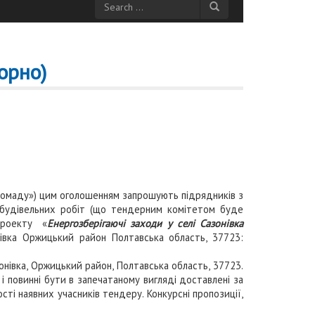
орно)
ромаду») цим оголошенням запрошують підрядників з
их будівельних робіт (що тендерним комітетом буде
опроекту «
Енергозберігаючі заходи у селі Сазонівка
нівка Оржицький район Полтавська область, 37723:
нівка, Оржицький район, Полтавська область, 37723.
 повинні бути в запечатаному вигляді доставлені за
ості наявних учасників тендеру. Конкурсні пропозиції,