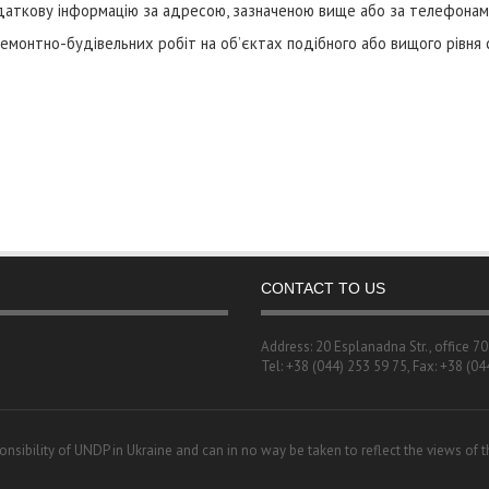
аткову інформацію за адресою, зазначеною вище або за телефонами
тно-будівельних робіт на об’єктах подібного або вищого рівня с
CONTACT TO US
Address: 20 Esplanadna Str., office 7
Tel: +38 (044) 253 59 75, Fax: +38 (04
onsibility of UNDP in Ukraine and can in no way be taken to reflect the views of