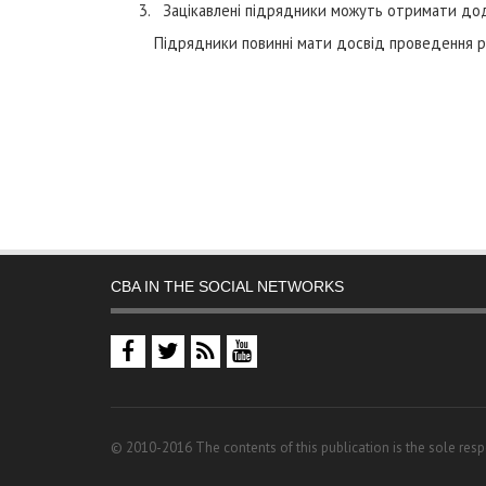
Зацікавлені підрядники можуть отримати дод
Підрядники повинні мати досвід проведення ремон
CBA IN THE SOCIAL NETWORKS
© 2010-2016 The contents of this publication is the sole resp