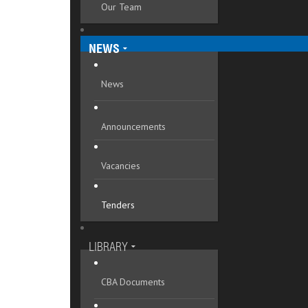
Our Team
Mykolaivska oblast
Odeska oblast
NEWS
Poltavska oblast
News
Rivnenska oblast
Announcements
Sumska oblast
Ternopilska oblast
Vacancies
Vinnytska oblast
Tenders
Volynska oblast
Zakarpatska oblast
LIBRARY
Zaporizka oblast
CBA Documents
Zhytomyrska oblast