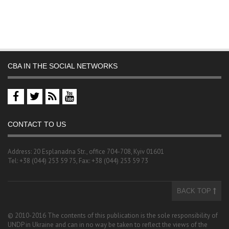
CBA IN THE SOCIAL NETWORKS
CONTACT TO US
Address: 20 Esplanadna Str., office 704-708, Kyiv 01601
Tel: +38 (044) 253 59 75, Fax: +38 (044) 253 59 73
BACK TOP
© 2010-2016 The contents of this publication is the sole responsibility of
UNDP in Ukraine and can in no way be taken to reflect the views of the