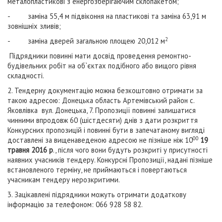
металопластикові з енергозберігаючим склопакетом;
- заміна 55,4 м підвіконня на пластикові та заміна 63,91 м
зовнішніх зливів;
2
- заміна дверей загальною площею 20,012 м
Підрядники повинні мати досвід проведення ремонтно-
будівельних робіт на об`єктах подібного або вищого рівня
складності.
2. Тендерну документацію можна безкоштовно отримати за
такою адресою: Донецька область Артемівський район с.
Яковлівка вул. Донецька, 7. Пропозиції повинні залишатися
чинними впродовж 60 (шістдесяти) днів з дати розкриття
Конкурсних пропозицій і повинні бути в запечатаному вигляді
00
доставлені за вищенаведеною адресою не пізніше ніж 10
19
травня 2016 р
., після чого вони будуть розкриті у присутності
наявних учасників тендеру. Конкурсні Пропозиції, надані пізніше
встановленого терміну, не приймаються і повертаються
учасникам тендеру нерозкритими.
3. Зацікавлені підрядники можуть отримати додаткову
інформацію за телефоном: 066 928 58 82.