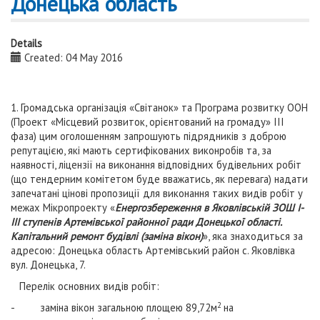
Донецька область
Details
Created: 04 May 2016
1. Громадська організація «Світанок» та Програма розвитку ООН
(Проект «Місцевий розвиток, орієнтований на громаду» ІІІ
фаза) цим оголошенням запрошують підрядників з доброю
репутацією, які мають сертифікованих виконробів та, за
наявності, ліцензії на виконання відповідних будівельних робіт
(що тендерним комітетом буде вважатись, як перевага) надати
запечатані цінові пропозиції для виконання таких видів робіт у
межах Мікропроекту «
Енергозбереження в Яковлівській ЗОШ І-
ІІІ ступенів Артемівської районної ради Донецької області.
Капітальний ремонт будівлі (заміна вікон)
», яка знаходиться за
адресою: Донецька область Артемівський район с. Яковлівка
вул. Донецька, 7.
Перелік основних видів робіт:
2
- заміна вікон загальною площею 89,72м
на