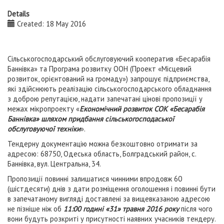
Details
Created: 18 May 2016
Сільськогосподарський обслуговуючий кооператив «Бесарабія
Баннівка» та Програма розвитку ООН (Проект «Місцевий
розвиток, орієнтований на громаду») запрошує підприємства,
які здійснюють реалізацію сільськогосподарського обладнання
з доброю репутацією, надати запечатані цінові пропозиції у
межах мікропроекту «
Економічний розвиток СОК «Бесарабія
Баннівка» шляхом придбання сільськогосподаської
обслуговуючої техніки
».
Тендерну документацію можна безкоштовно отримати за
адресою: 68750, Одеська область, Болградський район, с.
Баннівка, вул. Центральна, 34.
Пропозиції повинні залишатися чинними впродовж 60
(шістдесяти) днів з дати розміщення оголошення і повинні бути
в запечатаному вигляді доставлені за вищевказаною адресою
не пізніше ніж об
11:00 годині «31» травня 2016 року
після чого
вони будуть розкриті у присутності наявних учасників тендеру.