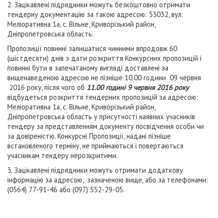
2. Зацікавлені підрядники можуть безкоштовно отримати
тендерну документацію за такою адресою: 53032, вул.
Меліоративна 1а, с. Вільне, Криворізький район,
Дніпропетровська область.
Пропозиції повинні залишатися чинними впродовж 60
(шістдесяти) днів з дати розкриття Конкурсних пропозицій і
повинні бути в запечатаному вигляді доставлені за
вищенаведеною адресою не пізніше 10.00 години 09 червня
2016 року, після чого об
11.00 годині 9 червня 2016 року
відбудеться розкриття тендерних пропозицій за адресою:
Меліоративна 1а, с. Вільне, Криворізький район,
Дніпропетровська область у присутності наявних учасників
тендеру за представленням документу посвідчення особи чи
за довіреністю. Конкурсні Пропозиції, надані пізніше
встановленого терміну, не приймаються і повертаються
учасникам тендеру нерозкритими.
3. Зацікавлені підрядники можуть отримати додаткову
інформацію за адресою, зазначеною вище, або за телефонами:
(0564) 77-91-46 або (097) 552-29-05.