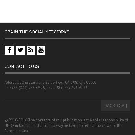
CBA IN THE SOCIAL NETWORKS
CONTACT TO US
Address: 20 Esplanadna Str., office 704-708, Kyiv 01601
Tel: +38 (044) 253 59 75, Fax: +38 (044) 253 59 73
BACK TOP
© 2010-2016 The contents of this publication is the sole responsibility of
UNDP in Ukraine and can in no way be taken to reflect the views of the
European Union