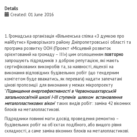
Details
Created: 01 June 2016
1. Громадська організація «Вільненська спілка «З думкою про
майбутнє» Криворізького району Дніпропетровської області та
програма розвитку ООН (Проект «Місцевий розвиток
орієнтований на громаду – ІII») цим оголошенням
повторно
запрошують підрядників з доброю репутацією, які мають
сертифікованих виконробів та, за наявності, ліцензії на
виконання відповідних будівельних робіт (що тендерним
комітетом буде вважатись, як перевага) надати запечатані
цінові пропозиції для виконання у межах мікропроекту
"
Підвищення енергоефективності в Червоношахтарській
загальноосвітній школі І-ІІІ ступенів шляхом встановлення
металопластикових вікон
" таких видів робіт: заміна 42 віконних
блоків на металопластикові.
Підрядники повинні мати досвід проведення ремонтно –
будівельних робіт на об’єктах подібного, або вищого рівня
складності, а саме заміна віконних блоків на металопластикові.