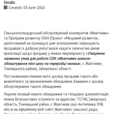
Details
Created: 03 June 2016
Сільськогосподарський обслуговуючий кооператив «Жовтневе»
та Програма розвитку ООН (Проект «Місцевий розвиток,
орієнтований на громаду») цим оголошенням запрошують
продавців із доброю репутацією надати запечатані цінові
пропозиції щодо продажу у межах мікропроекту «
Створення
належних умов для роботи СОК «Жовтневе» шляхом
облаштування міні-цеху по переробці молока
», с. Жовтневе,
Токмацького району, Запорізької області.
Постачальники повинні мати досвід продажів такого або
аналогічного за призначенням обладнання. Бажаним є досвід
обслуговування такого обладнання.
Перелік позицій нового обладнання та тендерну документацію
можна безкоштовно отримати за адресою: 71740, Запорізька
область, Токмацький район, с. Жовтневе, вул. Антипенка, 95В,
або ж на офіційному веб-сайті Жовтневої сільської ради,