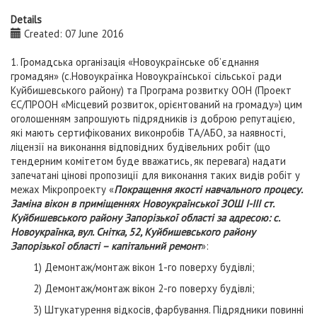
Details
Created: 07 June 2016
1. Громадська організація «Новоукраїнське об’єднання
громадян» (c.Новоукраїнка Новоукраїнської сільської ради
Куйбишевського району) та Програма розвитку ООН (Проект
ЄС/ПРООН «Місцевий розвиток, орієнтований на громаду») цим
оголошенням запрошують підрядників із доброю репутацією,
які мають сертифікованих виконробів ТА/АБО, за наявності,
ліцензії на виконання відповідних будівельних робіт (що
тендерним комітетом буде вважатись, як перевага) надати
запечатані цінові пропозиції для виконання таких видів робіт у
межах Мікропроекту «
Покращення якості навчального процесу.
Заміна вікон в приміщеннях Новоукраїнської ЗОШ І-ІІІ ст.
Куйбишевського району Запорізької області за адресою: с.
Новоукраїнка, вул. Снітка, 52, Куйбишевського району
Запорізької області – капітальний ремонт
»:
1) Демонтаж/монтаж вікон 1-го поверху будівлі;
2) Демонтаж/монтаж вікон 2-го поверху будівлі;
3) Штукатурення відкосів, фарбування. Підрядники повинні