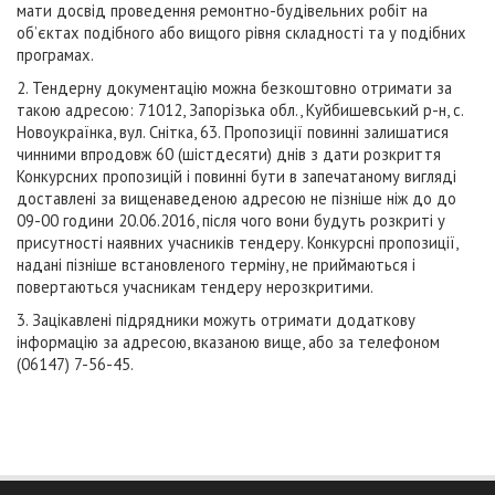
мати досвід проведення ремонтно-будівельних робіт на
об’єктах подібного або вищого рівня складності та у подібних
програмах.
2. Тендерну документацію можна безкоштовно отримати за
такою адресою: 71012, Запорізька обл., Куйбишевський р-н, с.
Новоукраїнка, вул. Снітка, 63. Пропозиції повинні залишатися
чинними впродовж 60 (шістдесяти) днів з дати розкриття
Конкурсних пропозицій і повинні бути в запечатаному вигляді
доставлені за вищенаведеною адресою не пізніше ніж до до
09-00 години 20.06.2016, після чого вони будуть розкриті у
присутності наявних учасників тендеру. Конкурсні пропозиції,
надані пізніше встановленого терміну, не приймаються і
повертаються учасникам тендеру нерозкритими.
3. Зацікавлені підрядники можуть отримати додаткову
інформацію за адресою, вказаною вище, або за телефоном
(06147) 7-56-45.