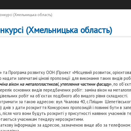
онкурсі (Хмельницька область)
нкурсі (Хмельницька область)
н» та Програма розвитку ООН (Проект «Місцевий розвиток, орієнто
 надати запечатані цінові пропозиції для виконання таких видів роб
аміна вікон на металопластикові, утеплення частини фасаду
», по об’єк
ерелік основних видів передбачених робіт: заміна вікон на металоп
вельних робіт на об’єктах подібного або вищого рівня складності.
имати за такою адресою: вул. Чкалова 40, с.Пліщин Шепетівського 
 днів з дати розкриття Конкурсних пропозицій і повинні бути в за
.
, після чого вони будуть розкриті у присутності наявних учасників те
ертаються учасникам тендеру нерозкритими.
ткову інформацію за адресою, зазначеною вище або за телефоном: 0
сандрівна.