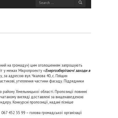
ваний на громаду») цим оголошенням запрошують
іт у межах Мікропроекту «
Енергозберігаючі заходи в
ту, за адресою вул. Чкалова 40, с. Пліщин
ластикові, утеплення частини фасаду. Підрядники
району Хмельницької області. Пропозиції повинні
печатаному вигляді доставлені за вищенаведеною
ндеру. Конкурсні пропозиції, надані пізніше
67 452 35 99 – голова громадської організації