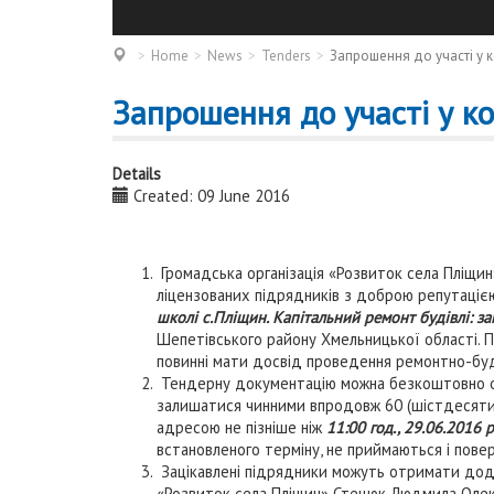
Home
News
Tenders
Запрошення до участі у к
Запрошення до участі у ко
Details
Created: 09 June 2016
Громадська організація «Розвиток села Пліщи
ліцензованих підрядників з доброю репутацією
школі с.Пліщин. Капітальний ремонт будівлі: з
Шепетівського району Хмельницької області. П
повинні мати досвід проведення ремонтно-буді
Тендерну документацію можна безкоштовно отр
залишатися чинними впродовж 60 (шістдесяти)
адресою не пізніше ніж
11:00 год., 29.06.2016 р
встановленого терміну, не приймаються і пов
Зацікавлені підрядники можуть отримати дода
«Розвиток села Пліщин» Стецюк Людмила Олек