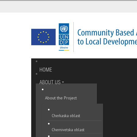
HOME
ABOUT US
About the Project
Cherkaska oblast
Chernivetska oblast