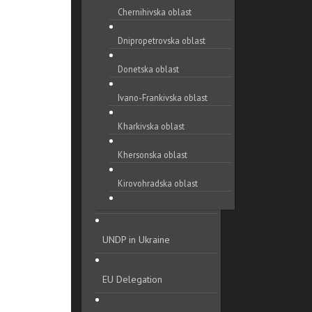
Chernihivska oblast
Dnipropetrovska oblast
Donetska oblast
Ivano-Frankivska oblast
Kharkivska oblast
Khersonska oblast
Kirovohradska oblast
Khmelnytska oblast
UNDP in Ukraine
Kyivska oblast
Luhanska oblast
EU Delegation
Lvivska oblast