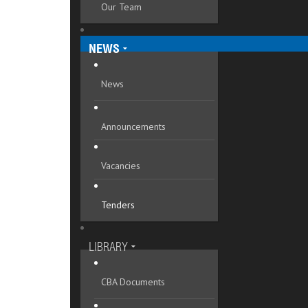
Our Team
Mykolaivska oblast
Odeska oblast
NEWS
Poltavska oblast
News
Rivnenska oblast
Announcements
Sumska oblast
Ternopilska oblast
Vacancies
Vinnytska oblast
Tenders
Volynska oblast
Zakarpatska oblast
LIBRARY
Zaporizka oblast
CBA Documents
Zhytomyrska oblast