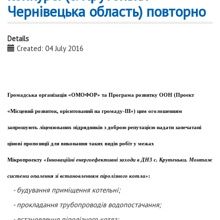
Чернівецька область) повторно
Details
Created: 04 July 2016
Громадська організація «ОМОФОР» та Програма розвитку ООН (Проект
«Місцевий розвиток, орієнтований на громаду-ІІІ») цим оголошенням
запрошують ліцензованих підрядників з доброю репутацією надати запечатані
цінові пропозиції для виконання таких видів робіт у межах
Мікропроекту
«Інноваційні енергоефективні заходи в ДНЗ с. Крутеньки. Монтаж
системи опалення зі встановленням піролізного котла»
:
- будування приміщення котельні;
- прокладання трубопроводів водопостачання;
- встановлення піролізного котла;