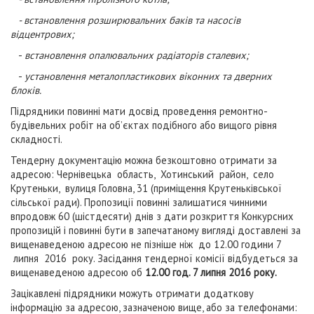
- встановлення розширювальних баків та насосів
відцентрових;
-
встановлення опалювальних радіаторів сталевих;
-
установлення металопластикових віконних та дверних
блоків.
Підрядники повинні мати досвід проведення ремонтно-
будівельних робіт на об’єктах подібного або вищого рівня
складності.
Тендерну документацію можна безкоштовно отримати за
адресою: Чернівецька область, Хотинський район, село
Крутеньки, вулиця Головна, 31 (приміщення Крутеньківської
сільської ради). Пропозиції повинні залишатися чинними
впродовж 60 (шістдесяти) днів з дати розкриття Конкурсних
пропозицій і повинні бути в запечатаному вигляді доставлені за
вищенаведеною адресою не пізніше ніж до 12.00 години 7
липня 2016 року. Засідання тендерної комісії відбудеться за
вищенаведеною адресою об
12.00 год. 7 липня 2016 року.
Зацікавлені підрядники можуть отримати додаткову
інформацію за адресою, зазначеною вище, або за телефонами: