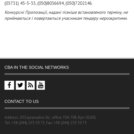
(03731)
45-5-33, (050)8036694, (050)7202146.
Конкурсні Пропозиції, надані пізніше встановленого терміну, не
приймаються і повертаються учасникам тендеру нерозкритими.
CBA IN THE SOCIAL NETWORKS
CONTACT TO US
Address: 20 Esplanadna Str., office 704-708, Kyiv 01601
Tel: +38 (044) 253 59 75, Fax: +38 (044) 253 59 73