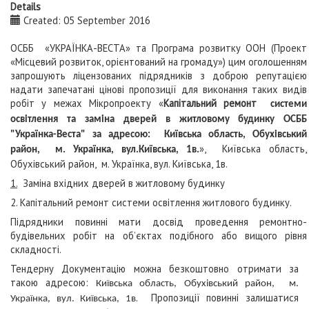
Details
Created: 05 September 2016
ОСББ «УКРАЇНКА-ВЕСТА» та Програма розвитку ООН (Проект
«Місцевий розвиток, орієнтований на громаду») цим оголошенням
запрошують ліцензованих підрядників з доброю репутацією
надати запечатані цінові пропозиції для виконання таких видів
робіт у межах Мікропроекту «
Капітальний ремонт
системи
освітлення та заміна дверей в житловому будинку ОСББ
"Українка-Веста" за адресою: Київська область, Обухівський
», Київська область,
район, м. Українка, вул.Київська, 1в.
Обухівський район, м. Українка, вул. Київська, 1в.
1.
Заміна вхідних дверей в житловому будинку
2. Капітальний ремонт системи освітлення житлового будинку.
Підрядники повинні мати досвід проведення ремонтно-
будівельних робіт на об’єктах подібного або вищого рівня
складності.
Тендерну Документацію можна безкоштовно отримати за
такою адресою:
Київська область, Обухівський район, м.
. Пропозиції повинні залишатися
Українка, вул.
Київська, 1в