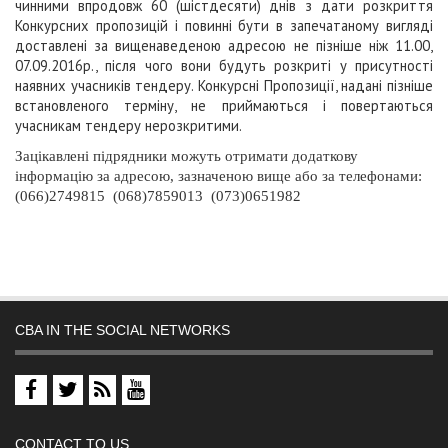
чинними впродовж 60 (шістдесяти) днів з дати розкриття
Конкурсних пропозицій і повинні бути в запечатаному вигляді
доставлені за вищенаведеною адресою не пізніше ніж
11.00,
07.09.2016p.,
після чого вони будуть розкриті у присутності
наявних учасників тендеру. Конкурсні Пропозиції, надані пізніше
встановленого терміну, не приймаються і повертаються
учасникам тендеру нерозкритими.
Зацікавлені підрядники можуть отримати додаткову
інформацію за адресою, зазначеною вище або за телефонами:
(066)2749815 (068)7859013 (073)0651982
CBA IN THE SOCIAL NETWORKS
CONTACT TO US