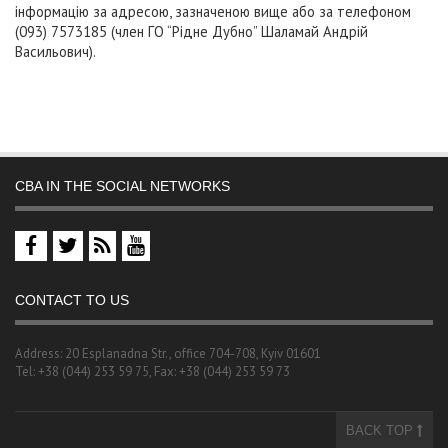
інформацію за адресою, зазначеною вище або за телефоном
(093) 7573185 (член ГО “Рідне Дубно” Шаламай Андрій
Васильович).
CBA IN THE SOCIAL NETWORKS
CONTACT TO US
Address: 20 Esplanadna Str., office 704-708, Kyiv 01601
Tel: +38 (044) 253 59 75, Fax: +38 (044) 253 59 73
BACK TOP