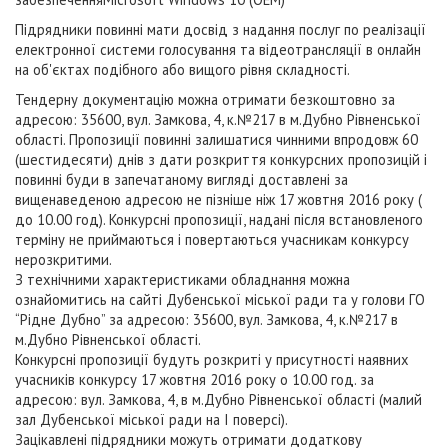
Підрядники повинні мати досвід з надання послуг по реалізації
електронної системи голосування та відеотрансляції в онлайн
на об'єктах подібного або вищого рівня складності.
Тендерну документацію можна отримати безкоштовно за
адресою: 35600, вул. Замкова, 4, к.№217 в м.Дубно Рівненської
області. Пропозиції повинні залишатися чинними впродовж 60
(шестидесяти) днів з дати розкриття конкурсних пропозицій і
повинні буди в запечатаному вигляді доставлені за
вищенаведеною адресою не пізніше ніж 17 жовтня 2016 року (
до 10.00 год). Конкурсні пропозиції, надані після встановленого
терміну не приймаються і повертаються учасникам конкурсу
нерозкритими.
З технічними характеристиками обладнання можна
ознайомитись на сайті Дубенської міської ради та у голови ГО
“Рідне Дубно” за адресою: 35600, вул. Замкова, 4, к.№217 в
м.Дубно Рівненської області.
Конкурсні пропозиції будуть розкриті у присутності наявних
учасників конкурсу 17 жовтня 2016 року о 10.00 год. за
адресою: вул. Замкова, 4, в м.Дубно Рівненської області (малий
зал Дубенської міської ради на І поверсі).
Зацікавлені підрядники можуть отримати додаткову