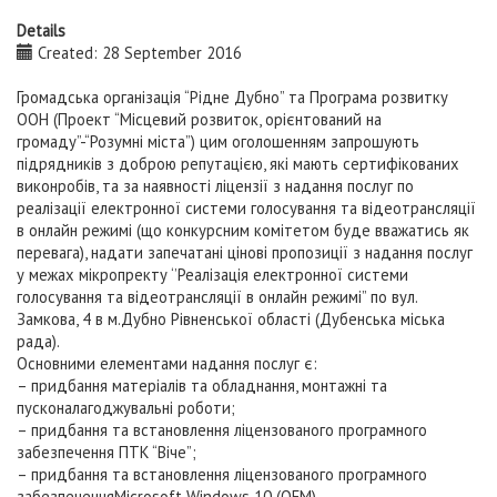
Details
Created: 28 September 2016
Громадська організація “Рідне Дубно” та Програма розвитку
ООН (Проект “Місцевий розвиток, орієнтований на
громаду”-“Розумні міста”) цим оголошенням запрошують
підрядників з доброю репутацією, які мають сертифікованих
виконробів, та за наявності ліцензії з надання послуг по
реалізації електронної системи голосування та відеотрансляції
в онлайн режимі (що конкурсним комітетом буде вважатись як
перевага), надати запечатані цінові пропозиції з надання послуг
у межах мікропректу ‘’Реалізація електронної системи
голосування та відеотрансляції в онлайн режимі” по вул.
Замкова, 4 в м.Дубно Рівненської області (Дубенська міська
рада).
Основними елементами надання послуг є:
– придбання матеріалів та обладнання, монтажні та
пусконалагоджувальні роботи;
– придбання та встановлення ліцензованого програмного
забезпечення ПТК “Віче”;
– придбання та встановлення ліцензованого програмного
забезпеченняMicrosoft Windows 10 (OEM)