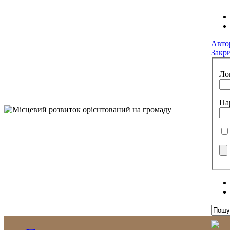
Авто
Закр
Ло
Па