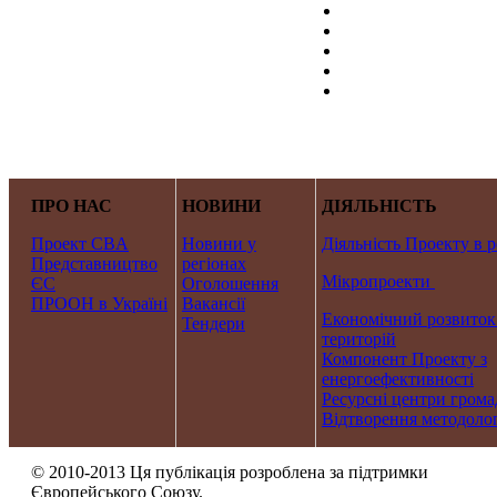
ПРО НАС
НОВИНИ
ДІЯЛЬНІСТЬ
Проект CBA
Новини у
Діяльність Проекту в р
Представництво
регіонах
Мікропроекти
ЄС
Оголошення
ПРООН в Україні
Вакансії
Економічний розвиток
Тендери
територій
Компонент Проекту з
енергоефективності
Ресурсні центри грома
Відтворення методолог
© 2010-2013 Ця публікація розроблена за підтримки
Європейського Союзу.