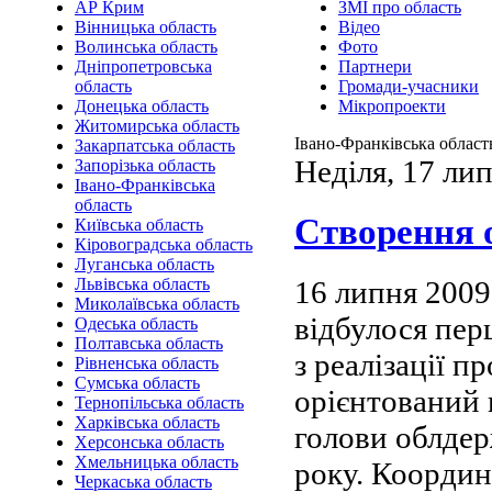
АР Крим
ЗМІ про область
Вінницька область
Відео
Волинська область
Фото
Дніпропетровська
Партнери
область
Громади-учасники
Донецька область
Мікропроекти
Житомирська область
Івано-Франківська област
Закарпатська область
Неділя, 17 ли
Запорізька область
Івано-Франківська
область
Створення 
Київська область
Кіровоградська область
Луганська область
16 липня 2009
Львівська область
Миколаївська область
відбулося пер
Одеська область
Полтавська область
з реалізації 
Рівненська область
Сумська область
орієнтований 
Тернопільська область
Харківська область
голови облдер
Херсонська область
Хмельницька область
року. Координ
Черкаська область