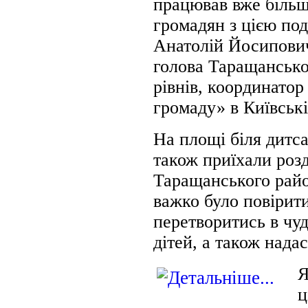
працював вже більше
громадян з цією по
Анатолій Йосипович
голова Таращанської
рівнів, координато
громаду» в Київські
На площі біля дитса
також приїхали розд
Таращанського райо
важко було повірити
перетворитись в чу
дітей, а також нада
Я
ц