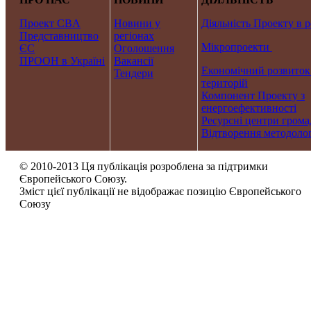
Проект CBA
Новини у
Діяльність Проекту в р
Представництво
регіонах
Мікропроекти
ЄС
Оголошення
ПРООН в Україні
Вакансії
Економічний розвиток
Тендери
територій
Компонент Проекту з
енергоефективності
Ресурсні центри грома
Відтворення методолог
© 2010-2013 Ця публікація розроблена за підтримки
Європейського Союзу.
Зміст цієї публікації не відображає позицію Європейського
Союзу