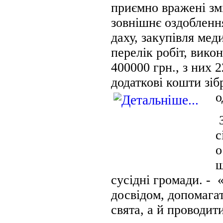
приємно вражені зм
зовнішнє оздобленн
даху, закупівля мед
перелік робіт, вико
400000 грн., з них 
додаткові кошти зі
о
З
с
о
щ
сусідні громади. -
досвідом, допомага
свята, а й проводит