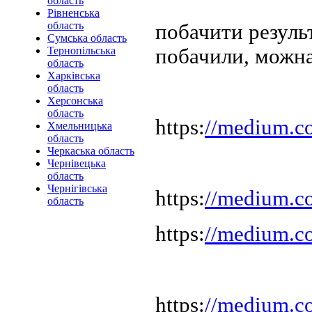
область
Рівненська
область
побачити резуль
Сумська область
побачили, можна
Тернопільська
область
Харківська
область
Херсонська
область
https:
//medium.c
Хмельницька
область
Черкаська область
Чернівецька
область
Чернігівська
https:
//medium.
область
https:
//medium.c
https:
//medium.c