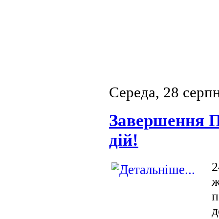
Середа, 28 серп
Завершення П
дій!
2
ж
п
д