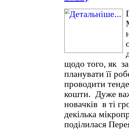
щодо того, як з
планувати її роб
проводити тендер
кошти. Дуже важ
новачків в ті гр
декілька мікроп
поділилася Пере