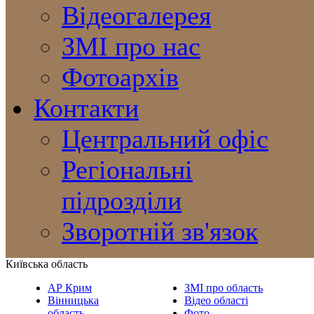
Відеогалерея
ЗМІ про нас
Фотоархів
Контакти
Центральний офіс
Регіональні
підрозділи
Зворотній зв'язок
Київська область
АР Крим
ЗМІ про область
Вінницька
Відео області
область
Фото