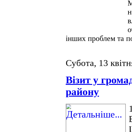
М
н
в
о
інших проблем та п
Субота, 13 квітн
Візит у грома
району