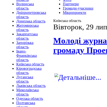
Волинська
Партнери
область
Громади-учасники
Дніпропетровська
Мікропроекти
область
Київська область
Донецька область
Вівторок, 29 ли
Житомирська
область
Закарпатська
Молоді журна
область
Запорізька
область
громаду Про
Івано-
Франківська
область
Київська область
Кіровоградська
область
Луганська
область
Львівська область
Миколаївська
область
Одеська область
Полтавська