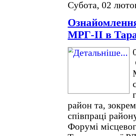
Субота, 02 люто
Ознайомлення
МРГ-ІІ в Тар
район та, зокре
співпраці район
Форумі місцевог