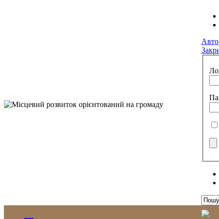
Авто
Закр
Ло
Па