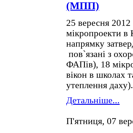
(МПП)
25 вересня 2012
мікропроекти в 
напрямку затвер
пов`язані з охо
ФАПів), 18 мікр
вікон в школах 
утеплення даху)
Детальніше...
П'ятниця, 07 ве