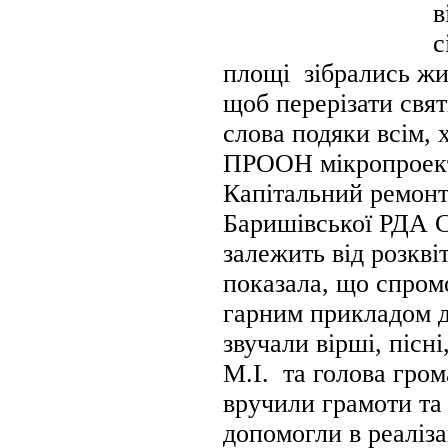
в
с
площі зібрались жит
щоб перерізати свят
слова подяки всім, 
ПРООН мікропроект
Капітальний ремонт
Баришівської РДА С
залежить від розкві
показала, що спромо
гарним прикладом д
звучали вірші, пісн
М.І. та голова грома
вручили грамоти та 
допомогли в реаліза