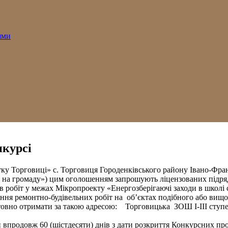
ями
нкурсі
тку Торговиці» с. Торговиця Городенківського району Івано-Фра
 на громаду») цим оголошенням запрошують ліцензованих підряд
в робіт у межах Мікропроекту «Енергозберігаючі заходи в школі с
я ремонтно-будівельних робіт на об’єктах подібного або вищог
но отримати за такою адресою: Торговицька ЗОШ І-ІІІ ступені
родовж 60 (шістдесяти) днів з дати розкриття Конкурсних проп