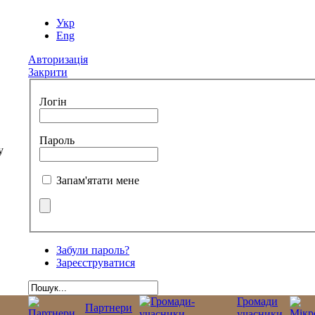
Укр
Eng
Авторизація
Закрити
Логін
Пароль
Запам'ятати мене
Забули пароль?
Зареєструватися
Громади
Партнери
учасники