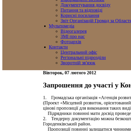
Документування досвіду
Питання та відповіді
Корисні посилання
Звіт Організацій Громад за Област
Мультимедіа
Відеогалерея
ЗМІ про нас
Фотоархів
Контакти
Центральний офіс
Регіональні підрозділи
Зворотній зв'язок
Вівторок, 07 лютого 2012
Запрошення до участі у Ко
1. Громадська організація «Агенція розви
(Проект «Місцевий розвиток, орієнтований
цінові пропозиції для виконання таких виді
Підрядники повинні мати досвід проведенн
2. Тендерну документацію можна безкоштов
Городенківський район.
Пропозиції повинні залишатися чинними вп