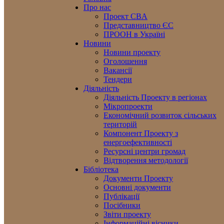
Про нас
Проект CBA
Представництво ЄС
ПРООН в Україні
Новини
Новини проекту
Оголошення
Вакансії
Тендери
Діяльність
Діяльність Проекту в регіонах
Мікропроекти
Економічний розвиток сільських
територій
Компонент Проекту з
енергоефективності
Ресурсні центри громад
Відтворення методології
Бібліотека
Документи Проекту
Основні документи
Публікації
Посібники
Звіти проекту
Інформаційні вісники