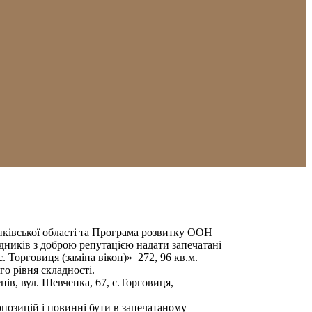
нківської області та Програма розвитку ООН
ників з доброю репутацією надати запечатані
. Торговиця (заміна вікон)» 272, 96 кв.м.
о рівня складності.
в, вул. Шевченка, 67, с.Торговиця,
озицій і повинні бути в запечатаному