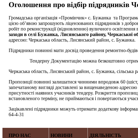
Оголошення про відбір підрядників Ч
Громадська організація «Промінчик» с. Бужанка та Програм
цією об’явою запрошують ліцензованих підрядників з доброю
робіт по реконструкції (відновленню) вуличного освітлення
заходи в селі Бужанка, Лисянського району, Черкаської о
адресою: Черкаська область, Лисянський район, с. Бужанка.
Підрядники повинні мати досвід проведення ремонтно-будіве
Тендерну Документацію можна безкоштовно отримати
Черкаська область, Лисянський район, с. Бужанка, сільська р
Пропозиції повинні залишатися чинними впродовж 60 (шістде
запечатаному вигляді доставлені за вищенаведеною адресою не
присутності наявних учасників тендеру. Розкриття пропозицій
встановленого терміну, не приймаються і повертаються уча
Зацікавлені підрядники можуть отримати додаткову інформаці
64-4-31
ПРО НАС
НОВИНИ
ДІЯЛЬНІСТЬ