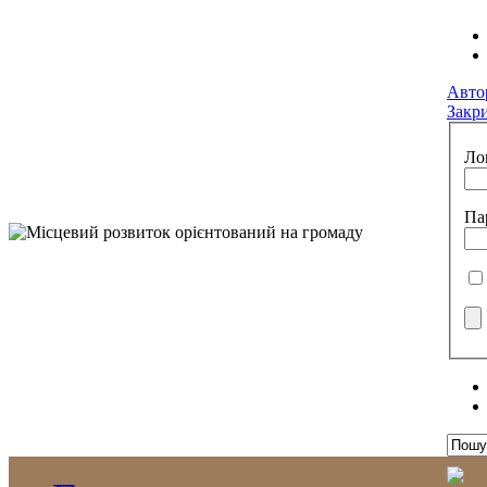
Авто
Закр
Ло
Па