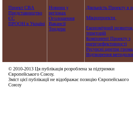
Проект CBA
Новини у
Діяльність Проекту в р
Представництво
регіонах
Мікропроекти
ЄС
Оголошення
ПРООН в Україні
Вакансії
Економічний розвиток
Тендери
територій
Компонент Проекту з
енергоефективності
Ресурсні центри грома
Відтворення методолог
© 2010-2013 Ця публікація розроблена за підтримки
Європейського Союзу.
Зміст цієї публікації не відображає позицію Європейського
Союзу