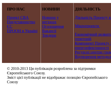
ПРО НАС
НОВИНИ
ДІЯЛЬНІСТЬ
Проект CBA
Новини у
Діяльність Проекту в
Представництво
регіонах
Мікропроекти
ЄС
Оголошення
ПРООН в Україні
Вакансії
Економічний розвито
Тендери
територій
Компонент Проекту 
енергоефективності
Ресурсні центри гро
Відтворення методол
© 2010-2013 Ця публікація розроблена за підтримки
Європейського Союзу.
Зміст цієї публікації не відображає позицію Європейського
Союзу