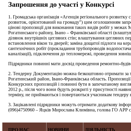
Запрошення до участі у Конкурсі
1. Громадська організація «Агенція регіонального розвитк
розвиток, орієнтований на громаду”) цим оголошенням запр
цінові пропозиції для виконання таких видів робіт у межах
Рогатинського району, Івано – Франківської області (влашту
ділянок внутрішніх цегляних стін; влаштування цегляних пе
встановлення вікон та дверей; заміна дощатої підлоги на кера
сантехнічних робіт (прокладання трубопроводів водопостача
каналізації), підключення до тепломережі, проведення зовніш
Підрядники повинні мати досвід проведення ремонтно-будіве
2. Тендерну Документацію можна безкоштовно отримати за та
Рогатинський район, Івано-Франківська область. Пропозиції
Конкурсних пропозицій і повинні бути в запечатаному вигляд
2012 р., після чого вони будуть розкриті у присутності наяв
терміну, не приймаються і повертаються учасникам тендеру
3. Зацікавлені підрядники можуть отримати додаткову інфор
(096)4750960 – Яцків Мирослава Климівна, голова ГО АРР 
ПРО НАС
НОВИНИ
ДІЯЛЬНІСТЬ