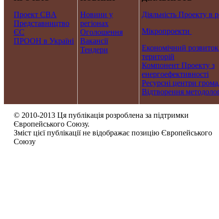
Проект CBA
Новини у
Діяльність Проекту в р
Представництво
регіонах
Мікропроекти
ЄС
Оголошення
ПРООН в Україні
Вакансії
Економічний розвиток
Тендери
територій
Компонент Проекту з
енергоефективності
Ресурсні центри грома
Відтворення методолог
© 2010-2013 Ця публікація розроблена за підтримки
Європейського Союзу.
Зміст цієї публікації не відображає позицію Європейського
Союзу