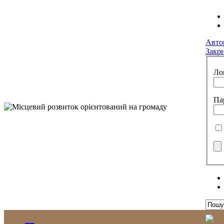
Авто
Закр
Ло
Па