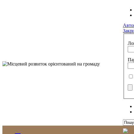
Авто
Закр
Ло
Па