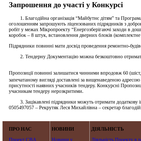
Запрошення до участі у Конкурсі
1. Благодійна організація “Майбутнє дітям” та Програма 
оголошенням запрошують ліцензованих підрядників з доброю 
робіт у межах Мікропроекту “Енергозберігаючі заходи в до
коробок – 8 штук, встановлення дверних блоків (комплектне 
Підрядники повинні мати досвід проведення ремонтно-будіве
2. Тендерну Документацію можна безкоштовно отримати з
Пропозиції повинні залишатися чинними впродовж 60 (шістде
запечатаному вигляді доставлені за вищенаведеною адресою 
присутності наявних учасників тендеру. Конкурсні Пропозиці
учасникам тендеру нерозкритими.
3. Зацікавлені підрядники можуть отримати додаткову інф
0505497057 – Рекрутяк Леся Михайлівна – секретар благод
ПРО НАС
НОВИНИ
ДІЯЛЬНІСТЬ
Проект CBA
Новини у
Діяльність Проекту в р