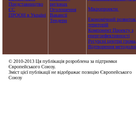
Представництво
регіонах
Мікропроекти
ЄС
Оголошення
ПРООН в Україні
Вакансії
Економічний розвиток
Тендери
територій
Компонент Проекту з
енергоефективності
Ресурсні центри грома
Відтворення методолог
© 2010-2013 Ця публікація розроблена за підтримки
Європейського Союзу.
Зміст цієї публікації не відображає позицію Європейського
Союзу