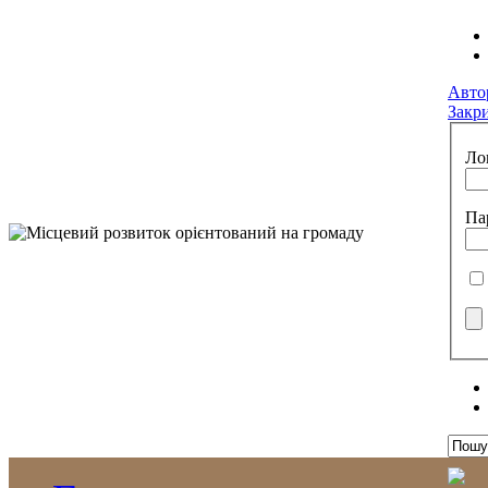
Авто
Закр
Ло
Па