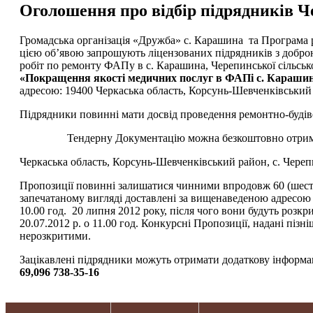
Оголошення про відбір підрядників Ч
Громадська організація «Дружба» с. Карашина та Програма 
цією об’явою запрошують ліцензованих підрядників з доброю
робіт по ремонту ФАПу в с. Карашина, Черепинської сільсь
«Покращення якості медичних послуг в ФАПі с. Караши
адресою: 19400 Черкаська область, Корсунь-Шевченківський
Підрядники повинні мати досвід проведення ремонтно-будіве
Тендерну Документацію можна безкоштовно отримати 
Черкаська область, Корсунь-Шевченківський район, с. Черепи
Пропозиції повинні залишатися чинними впродовж 60 (шести
запечатаному вигляді доставлені за вищенаведеною адресою (п
10.00 год. 20 липня 2012 року, після чого вони будуть розкр
20.07.2012 р. о 11.00 год. Конкурсні Пропозиції, надані пі
нерозкритими.
Зацікавлені підрядники можуть отримати додаткову інформа
69
,096 738-35-16