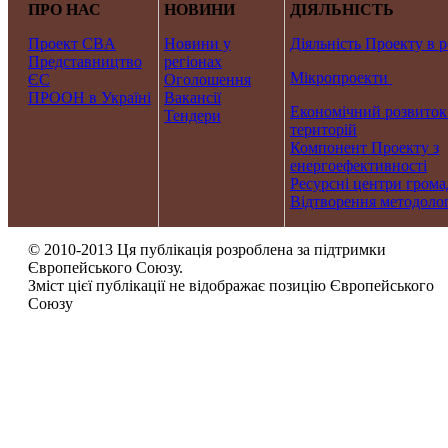
ПРО НАС
НОВИНИ
ДІЯЛЬНІСТЬ
Проект CBA
Новини у
Діяльність Проекту в р
Представництво
регіонах
Мікропроекти
ЄС
Оголошення
ПРООН в Україні
Вакансії
Економічний розвиток
Тендери
територій
Компонент Проекту з
енергоефективності
Ресурсні центри грома
Відтворення методолог
© 2010-2013 Ця публікація розроблена за підтримки
Європейського Союзу.
Зміст цієї публікації не відображає позицію Європейського
Союзу