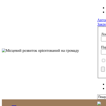
Авто
Закр
Ло
Па