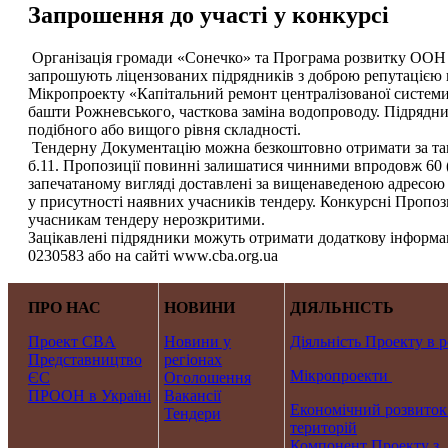
Запрошення до участі у конкурсі
Організація громади «Сонечко» та Програма розвитку ООН 
запрошують ліцензованих підрядників з доброю репутацією н
Мікропроекту «Капітальний ремонт централізованої системи 
башти Рожневського, часткова заміна водопроводу. Підрядни
подібного або вищого рівня складності.
Тендерну Документацію можна безкоштовно отримати за тако
б.11. Пропозиції повинні залишатися чинними впродовж 60 (
запечатаному вигляді доставлені за вищенаведеною адресою н
у присутності наявних учасників тендеру. Конкурсні Пропози
учасникам тендеру нерозкритими.
Зацікавлені підрядники можуть отримати додаткову інформаці
0230583 або на сайті www.cba.org.ua
ПРО НАС
НОВИНИ
ДІЯЛЬНІСТЬ
Проект CBA
Новини у
Діяльність Проекту в р
Представництво
регіонах
Мікропроекти
ЄС
Оголошення
ПРООН в Україні
Вакансії
Економічний розвиток
Тендери
територій
Компонент Проекту з