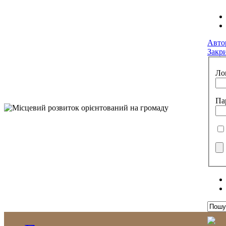
Авто
Закр
Ло
Па