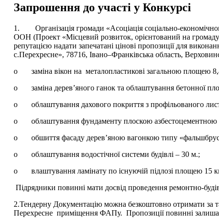
Запрошення до участі у Конкурсі
1. Організація громади «Асоціація соціально-економічно
ООН (Проект «Місцевий розвиток, орієнтований на громаду 
репутацією надати запечатані цінові пропозиції для викон
с.Перехресне», 78716, Івано–Франківська область, Верховин
o заміна вікон на металопластикові загальною площею 8,4
o заміна дерев’яного ганок та облаштування бетонної пло
o облаштування дахового покриття з профільованого листа
o облаштування фундаменту плоскою азбестоцементною пли
o обшиття фасаду дерев’яною вагонкою типу «фальшбрус
o облаштування водостічної системи будівлі – 30 м.;
o влаштування ламінату по існуючій підлозі площею 15 кв
Підрядники повинні мати досвід проведення ремонтно-будіве
2.Тендерну Документацію можна безкоштовно отримати за та
Перехресне приміщення ФАПу. Пропозиції повинні залишати