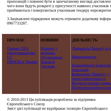
пропозицій і повинні бути в запечатаному вигляді доставлені
чого вони будуть розкриті у присутності наявних учасників т
приймаються і повертаються учасникам тендеру нерозкрити
3.Зацікавлені підрядники можуть отримати додаткову інфор
0967733287.
ПРО НАС
НОВИНИ
ДІЯЛЬНІСТЬ
Проект CBA
Новини у
Діяльність Проекту в р
Представництво
регіонах
Мікропроекти
ЄС
Оголошення
ПРООН в Україні
Вакансії
Економічний розвиток
Тендери
територій
Компонент Проекту з
енергоефективності
Ресурсні центри грома
Відтворення методолог
© 2010-2013 Ця публікація розроблена за підтримки
Європейського Союзу.
Зміст цієї публікації не відображає позицію Європейського