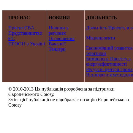
ПРО НАС
НОВИНИ
ДІЯЛЬНІСТЬ
Проект CBA
Новини у
Діяльність Проекту в р
Представництво
регіонах
Мікропроекти
ЄС
Оголошення
ПРООН в Україні
Вакансії
Економічний розвиток
Тендери
територій
Компонент Проекту з
енергоефективності
Ресурсні центри грома
Відтворення методолог
© 2010-2013 Ця публікація розроблена за підтримки
Європейського Союзу.
Зміст цієї публікації не відображає позицію Європейського
Союзу