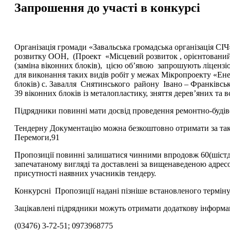
Запрошення до участі в конкурсі
Організація громади «Завальська громадська організація СІЧ
розвитку ООН, (Проект «Місцевий розвиток , орієнтований 
(заміна віконних блоків), цією об’явою запрошують ліцензіо
для виконання таких видів робіт у межах Мікропроекту «Енер
блоків) с. Завалля Снятинського району Івано – Франківськ
39 віконних блоків із металопластику, зняття дерев’яних та
Підрядники повинні мати досвід проведення ремонтно-будіве
Тендерну Документацію можна безкоштовно отримати за такою 
Перемоги,91
Пропозиції повинні залишатися чинними впродовж 60(шістдес
запечатаному вигляді та доставлені за вищенаведеною адресою
присутності наявних учасників тендеру.
Конкурсні Пропозиції надані пізніше встановленого термін
Зацікавлені підрядники можуть отримати додаткову інформац
(03476) 3-72-51; 0973968775