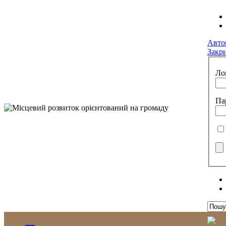
Авто
Закр
Ло
Па