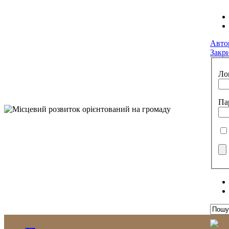
Авто
Закр
Ло
Па