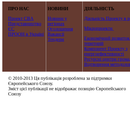
ПРО НАС
НОВИНИ
ДІЯЛЬНІСТЬ
Проект CBA
Новини у
Діяльність Проекту в р
Представництво
регіонах
Мікропроекти
ЄС
Оголошення
ПРООН в Україні
Вакансії
Економічний розвиток
Тендери
територій
Компонент Проекту з
енергоефективності
Ресурсні центри грома
Відтворення методолог
© 2010-2013 Ця публікація розроблена за підтримки
Європейського Союзу.
Зміст цієї публікації не відображає позицію Європейського
Союзу