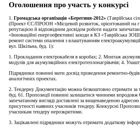
Оголошення про участь у конкурсі
1.
Громадська організація «Берегиня-2012»
(Таврійська сіл
(Проект ЄС/ПРООН «Місцевий розвиток, орієнтований на гр
репутацією й відповідним досвідом роботи надати запечатані
«Інноваційні енергоефективні заходи в КЗ «Таврійська ЗОШ І–
ремонт системи опалення з влаштуванням електроакумуляційно
вул. Шкільна, буд. 1):
1. Прокладання електрокабеля в коробах; 2. Монтаж акумуля
модулів для акумуляційних електротеплонагрівачів; 4. Улаш
Підрядники повинні мати досвід проведення ремонтно-будіве
аналогічних проектах.
2. Тендерну Документацію можна безкоштовно отримати за тако
буд. 61. Пропозиції повинні залишатися чинними впродовж 6
запечатаному вигляді доставлені за вищенаведеною адресою 
присутності наявних учасників тендеру. Конкурсні Пропозиці
учасникам тендеру нерозкритими.
3. Зацікавлені підрядники можуть отримати додаткову інфор