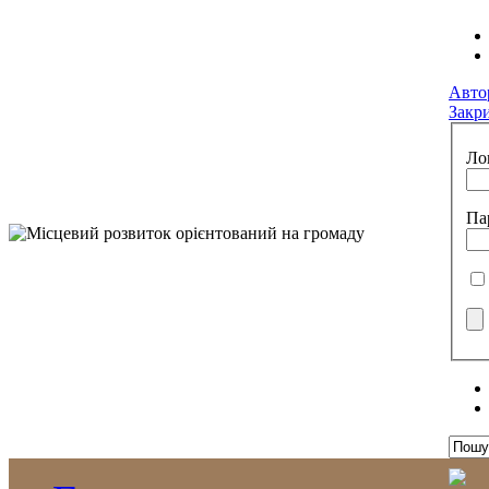
Авто
Закр
Ло
Па