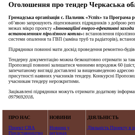
Оголошення про тендер Черкаська обл
Громадська організація с. Пальчик «Успіх» та Програма 
об’явою запрошують ліцензованих підрядників з доброю репут
межах мікро проекту
«Інноваційні енерго-ефективні заход
встановленням піролізного котла»
:
встановлення піролізног
системи опалення та ГВП (заміна труб та радіаторів), встано
Підрядники повинні мати досвід проведення ремонтно-будіве
Тендерну документацію можна безкоштовно отримати за та
Пропозиції повинні залишатися чинними впродовж 60 (шістде
запечатаному вигляді доставлені за вищенаведеною адресою
присутності наявних учасників тендеру. Конкурсні Пропозиці
учасникам тендеру нерозкритими.
Зацікавлені підрядники можуть отримати додаткову інформа
0979692018
.
ПРО НАС
НОВИНИ
ДІЯЛЬНІСТЬ
Проект CBA
Новини у
Діяльність Проекту в р
Представництво
регіонах