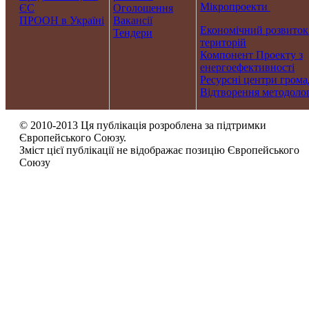
Мікропроекти
ЄС
Оголошення
ПРООН в Україні
Вакансії
Економічний розвиток
Тендери
територій
Компонент Проекту з
енергоефективності
Ресурсні центри грома
Відтворення методолог
© 2010-2013 Ця публікація розроблена за підтримки
Європейського Союзу.
Зміст цієї публікації не відображає позицію Європейського
Союзу