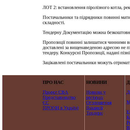
ЛОТ 2: встановлення піролізного котла, рек
Постачальники та підрядники повинні мати 
складності.
Тендерну Документацію можна безкоштовно о
Пропозиції повинні залишатися чинними впр
доставлені за вищенаведеною адресою не піз
тендеру. Конкурсні Пропозиції, надані піз
Зацікавлені постачальники можуть отримат
ПРО НАС
НОВИНИ
Д
Проект CBA
Новини у
Д
Представництво
регіонах
М
ЄС
Оголошення
ПРООН в Україні
Вакансії
Е
Тендери
К
Р
В