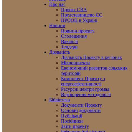
Про нас
Проект CBA
Представництво ЄС
ПРООН в Україні
Новини
Новини проекту
Оголошення
Вакансії
Тендери
Діяльність
Діяльність Проекту в регіонах
Мікропроекти
Економічний розвиток сільських
територій
Компонент Проекту з
енергоефективності
Ресурсні центри громад
Відтворення методології
Бібліотека
Документи Проекту
Основні документи
Публікації
Посібники
Звіти проекту
Інформаційні вісники