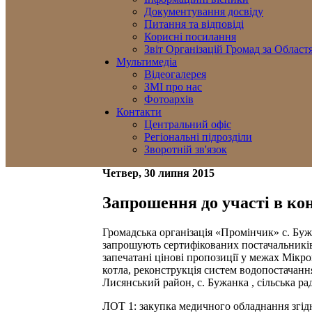
Документування досвіду
Питання та відповіді
Корисні посилання
Звіт Організацій Громад за Област
Мультимедіа
Відеогалерея
ЗМІ про нас
Фотоархів
Контакти
Центральний офіс
Регіональні підрозділи
Зворотній зв'язок
Четвер, 30 липня 2015
Запрошення до участі в ко
Громадська організація «Промінчик» с. Бу
запрошують сертифікованих постачальників
запечатані цінові пропозиції у межах Мікр
котла, реконструкція систем водопостачанн
Лисянський район, с. Бужанка , сільська рад
ЛОТ 1: закупка медичного обладнання згідн