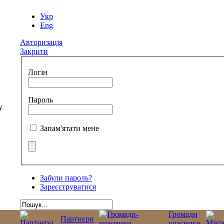
Укр
Eng
Авторизація
Закрити
Логін
Пароль
Запам'ятати мене
Забули пароль?
Зареєструватися
Громади
Партнери
учасники