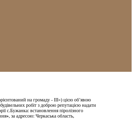
ієнтований на громаду - ІІІ») цією об’явою
будівельних робіт з доброю репутацією надати
ії с.Бужанка: встановлення піролізного
ння
»
, за адресою: Черкаська область,