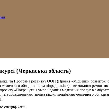
ями
нкурсі (Черкаська область)
жанка та Програма розвитку ООН (Проект «Місцевий розвиток, ор
 медичного обладнання та підрядників для виконання ремонтно-
опроекту
«
Покращення умов надання медичних послуг в амбулатор
я та водовідведення, заміна вікон, придбання медичного обладна
а:
о специфікації.