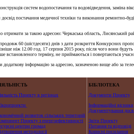
онструкція систем водопостачання та водовідведення, заміна вік
досвід постачання медичної техніки та виконання ремонтно-буді
тримати за такою адресою: Черкаська область, Лисянський район
одовж 60 (шістдесяти) днів з дати розкриття Конкурсних пропоз
ніше ніж 12.00 год. 17 серпня 2015 року, після чого вони будуть
ніше встановленого терміну, не приймаються і повертаються уча
и додаткову інформацію за адресою, зазначеною вище або за тел
ІЯЛЬНІСТЬ
БІБЛІОТЕКА
іяльність Проекту в регіонах
Документи Проекту
ікропроекти
Інформаційні вісники
Документування досв
кономічний розвиток сільських територій
омпонент Проекту з енергоефективності
Звіти Проекту
есурсні центри громад
Питання та відповіді
ідтворення методології
Корисні посилання