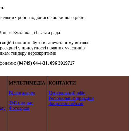
он.
вельних робіт подібного або вищого рівня
, с. Бужанка , сільська рада.
ицій і повинні бути в запечатаному вигляді
 розкриті у присутності наявних учасників
сникам тендеру нерозкритими
ефонами:
(04749) 64-4-31, 096 3919717
МУЛЬТИМЕДІА
КОНТАКТИ
Відеогалерея
Центральний офіс
Регіональні підрозділи
ЗМІ про нас
Зворотній зв'язок
іду
Фотоархів