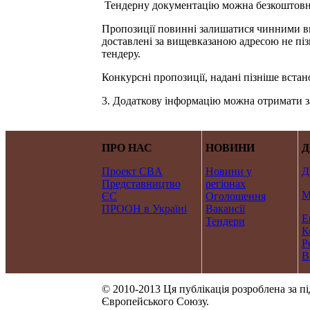
Тендерну документацію можна безкоштовно 
Пропозиції повинні залишатися чинними вп
доставлені за вищевказаною адресою не пізн
тендеру.
Конкурсні пропозиції, надані пізніше вста
3. Додаткову інформацію можна отримати з
ПРО НАС
НОВИНИ
Д
Проект CBA
Новини у
Д
Представництво
регіонах
М
ЄС
Оголошення
ПРООН в Україні
Вакансії
Е
Тендери
К
Р
В
© 2010-2013 Ця публікація розроблена за п
Європейського Союзу.