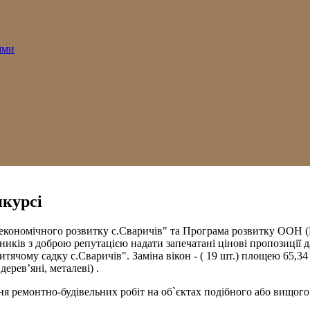
ями
нкурсі
-економічного розвитку с.Сваричів" та Програма розвитку ООН 
иків з доброю репутацією надати запечатані цінові пропозиції д
тячому садку с.Сваричів". Заміна вікон - ( 19 шт.) площею 65,34
ерев’яні, металеві) .
 ремонтно-будівельних робіт на об`єктах подібного або вищого 