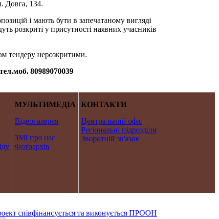
 Довга, 134.
позицій і мають бути в запечатаному вигляді
удуть розкриті у присутності наявних учасників
кам тендеру нерозкритими.
. тел.моб. 80989070039
МУЛЬТИМЕДІА
КОНТАКТИ
Відеогалерея
Центральний офіс
Регіональні підрозділи
ЗМІ про нас
Зворотній зв'язок
іду
Фотоархів