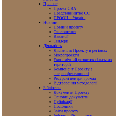
Про нас
Проект CBA
Представництво ЄС
ПРООН в Україні
Новини
Новини проекту
Оголошення
Вакансії
Тендери
Діяльність
Діяльність Проекту в регіонах
Мікропроекти
Економічний розвиток сільських
територій
Компонент Проекту з
енергоефективності
Ресурсні центри громад
Відтворення методології
Бібліотека
Документи Проекту
Основні документи
Публікації
Посібники
Звіти проекту
Інформаційні вісники