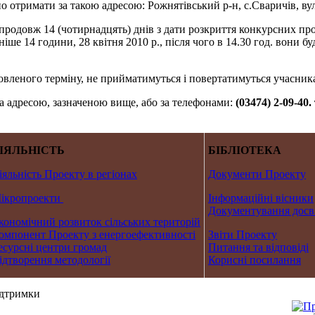
отримати за такою адресою: Рожнятівський р-н, с.Сваричів, вул.
родовж 14 (чотирнадцять) днів з дати розкриття конкурсних про
іше 14 години, 28 квітня 2010 р., після чого в 14.30 год. вони б
новленого терміну, не прийматимуться і повертатимуться учасни
а адресою, зазначеною вище, або за телефонами:
(03474) 2-09-40
ІЯЛЬНІСТЬ
БІБЛІОТЕКА
іяльність Проекту в регіонах
Документи Проекту
ікропроекти
Інформаційні вісники
Документування досв
кономічний розвиток сільських територій
омпонент Проекту з енергоефективності
Звіти Проекту
есурсні центри громад
Питання та відповіді
ідтворення методології
Корисні посилання
ідтримки