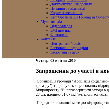
Документування досвіду
Питання та відповіді
Корисні посилання
Звіт Організацій Громад за Област
Мультимедіа
Відеогалерея
ЗМІ про нас
Фотоархів
Контакти
Центральний офіс
Регіональні підрозділи
Зворотній зв'язок
Четвер, 08 квітня 2010
Запрошення до участі в ко
Організація громади "Асоціація соціально
громаду") запрошують ліцензованих підрядн
Мікропроекту "Енергозберігаючі заходи в ди
23 шт. площею 51,07 м2 (металопластикові, д
Підрядники повинні мати досвід проведення