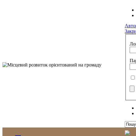
Авто
Закр
Ло
Па