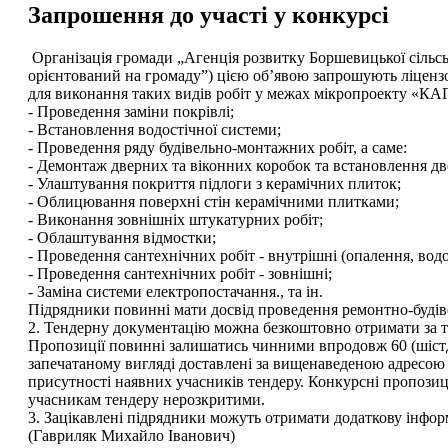
Запрошення до участі у конкурсі
Організація громади „Агенція розвитку Боршевицької сільс
орієнтований на громаду”) цією об’явою запрошують ліцензо
для виконання таких видів робіт у межах мікропрое
- Проведення заміни покрівлі;
- Встановлення водостічної системи;
- Проведення ряду будівельно-монтажних робіт, а саме:
- Демонтаж дверних та віконних коробок та встановлення две
- Улаштування покриття підлоги з керамічних плиток;
- Облицювання поверхні стін керамічними плитками;
- Виконання зовнішніх штукатурних робіт;
- Облаштування відмостки;
- Проведення сантехнічних робіт - внутрішні (опалення, вод
- Проведення сантехнічних робіт - зовнішні;
- Заміна системи електропостачання., та ін.
Підрядники повинні мати досвід проведення ремонтно-будіве
2. Тендерну документацію можна безкоштовно отримати за т
Пропозиції повинні залишатись чинними впродовж 60 (шістде
запечатаному вигляді доставлені за вищенаведеною адресою не
присутності наявних учасників тендеру. Конкурсні пропозиці
учасникам тендеру нерозкритими.
3. Зацікавлені підрядники можуть отримати додаткову інфор
(Гавриляк Михайло Іванович)