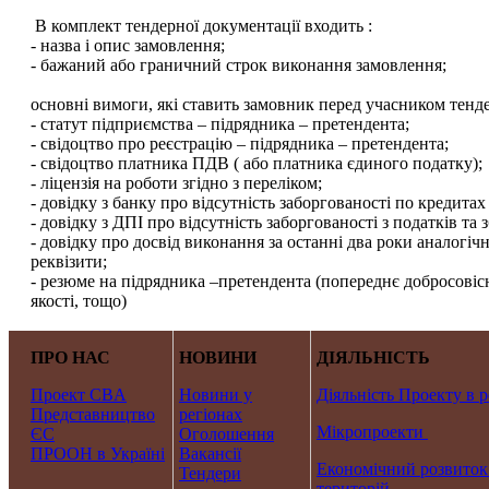
В комплект тендерної документації входить :
- назва і опис замовлення;
- бажаний або граничний строк виконання замовлення;
основні вимоги, які ставить замовник перед учасником тенде
- статут підприємства – підрядника – претендента;
- свідоцтво про реєстрацію – підрядника – претендента;
- свідоцтво платника ПДВ ( або платника єдиного податку);
- ліцензія на роботи згідно з переліком;
- довідку з банку про відсутність заборгованості по кредитах 
- довідку з ДПІ про відсутність заборгованості з податків та з
- довідку про досвід виконання за останні два роки аналогіч
реквізити;
- резюме на підрядника –претендента (попереднє добросовісне
якості, тощо)
ПРО НАС
НОВИНИ
ДІЯЛЬНІСТЬ
Проект CBA
Новини у
Діяльність Проекту в р
Представництво
регіонах
Мікропроекти
ЄС
Оголошення
ПРООН в Україні
Вакансії
Економічний розвиток
Тендери
територій