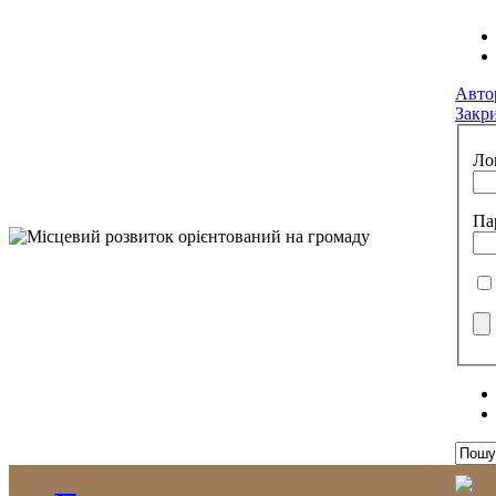
Авто
Закр
Ло
Па