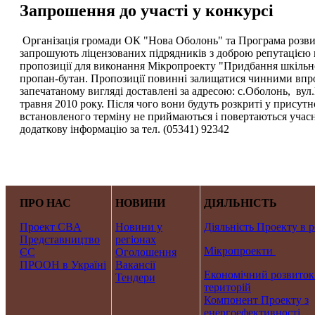
Запрошення до участі у конкурсі
Організація громади ОК "Нова Оболонь" та Програма розви
запрошують ліцензованих підрядників з доброю репутацією н
пропозиції для виконання Мікропроекту "Придбання шкільно
пропан-бутан. Пропозиції повинні залищатися чинними впро
запечатаному вигляді доставлені за адресою: с.Оболонь, вул.
травня 2010 року. Після чого вони будуть розкриті у присутн
встановленого терміну не приймаються і повертаються учас
додаткову інформацію за тел. (05341) 92342
ПРО НАС
НОВИНИ
ДІЯЛЬНІСТЬ
Проект CBA
Новини у
Діяльність Проекту в р
Представництво
регіонах
Мікропроекти
ЄС
Оголошення
ПРООН в Україні
Вакансії
Економічний розвиток
Тендери
територій
Компонент Проекту з
енергоефективності