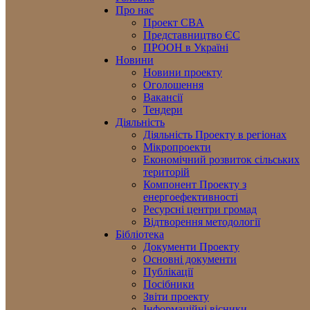
Про нас
Проект CBA
Представництво ЄС
ПРООН в Україні
Новини
Новини проекту
Оголошення
Вакансії
Тендери
Діяльність
Діяльність Проекту в регіонах
Мікропроекти
Економічний розвиток сільських
територій
Компонент Проекту з
енергоефективності
Ресурсні центри громад
Відтворення методології
Бібліотека
Документи Проекту
Основні документи
Публікації
Посібники
Звіти проекту
Інформаційні вісники