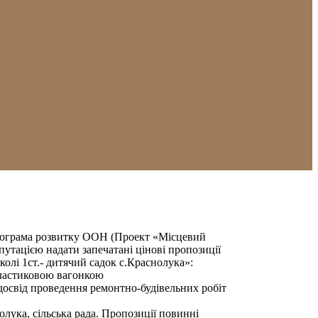
Програма розвитку ООН (Проект «Місцевий
утацією надати запечатані цінові пропозиції
олі 1ст.- дитячий садок с.Краснолука»:
пластиковою вагонкою
 досвід проведення ремонтно-будівельних робіт
ука, сільська рада. Пропозиції повинні