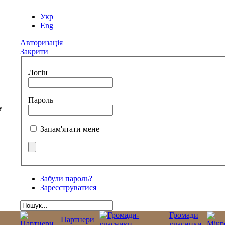
Укр
Eng
Авторизація
Закрити
Логін
Пароль
Запам'ятати мене
Забули пароль?
Зареєструватися
Громади
Партнери
учасники