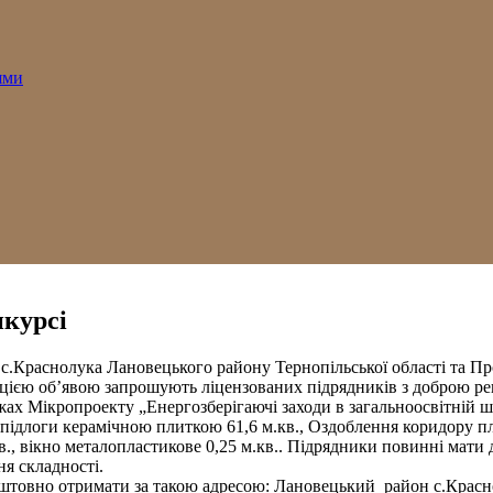
ями
нкурсі
 с.Краснолука Лановецького району Тернопільської області та 
 цією об’явою запрошують ліцензованих підрядників з доброю реп
жах Мікропроекту „Енергозберігаючі заходи в загальноосвітній шк
я підлоги керамічною плиткою 61,6 м.кв., Оздоблення коридору 
.кв., вікно металопластикове 0,25 м.кв.. Підрядники повинні мати
ня складності.
товно отримати за такою адресою: Лановецький район с.Краснол