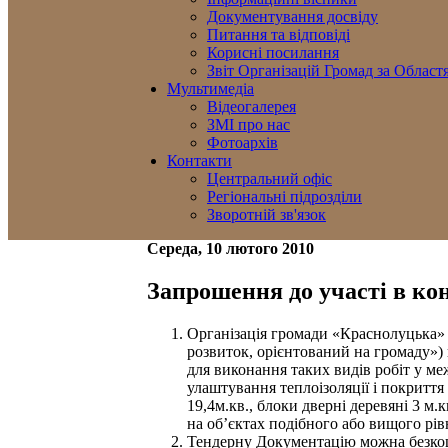
Документування досвіду
Питання та відповіді
Корисні посилання
Звіт Організацій Громад за Област
Мультимедіа
Відеогалерея
ЗМІ про нас
Фотоархів
Контакти
Центральний офіс
Регіональні підрозділи
Зворотній зв'язок
Середа, 10 лютого 2010
Запрошення до участі в ко
Організація громади «Краснолуцька»
розвиток, орієнтований на громаду»)
для виконання таких видів робіт у ме
улаштування теплоізоляції і покритт
19,4м.кв., блоки дверні деревяні 3 м
на об’єктах подібного або вищого рів
Тендерну Документацію можна безкош