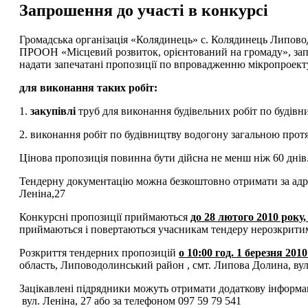
Запрошення до участі в конкурсі
Громадська організація «Колядинець» с. Колядинець Липовод
ПРООН «Місцевий розвиток, орієнтований на громаду», зап
надати запечатані пропозиції по впровадженню мікропроект
для виконання таких робіт:
1.
закупівлі
труб для виконання будівельних робіт по будівн
2. виконання робіт по будівництву водогону загальною прот
Цінова пропозиція повинна бути дійсна не менш ніж 60 днів
Тендерну документацію можна безкоштовно отримати за адре
Леніна,27
Конкурсні пропозиції приймаються
до 28 лютого 2010 року,
приймаються і повертаються учасникам тендеру нерозкрити
Розкриття тендерних пропозицій
о 10:00 год. 1 березня 201
область, Липоводолинський район , смт. Липова Долина, вул
Зацікавлені підрядники можуть отримати додаткову інформа
вул. Леніна, 27 або за телефоном 097 59 79 541