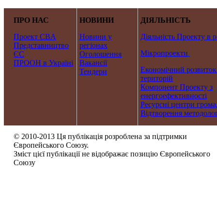
ПРО НАС
НОВИНИ
ДІЯЛЬНІСТЬ
Проект CBA
Новини у
Діяльність Проекту в р
Представництво
регіонах
Мікропроекти
ЄС
Оголошення
ПРООН в Україні
Вакансії
Економічний розвиток
Тендери
територій
Компонент Проекту з
енергоефективності
Ресурсні центри грома
Відтворення методолог
© 2010-2013 Ця публікація розроблена за підтримки
Європейського Союзу.
Зміст цієї публікації не відображає позицію Європейського
Союзу