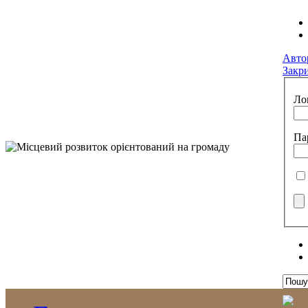
Авто
Закр
Ло
Па