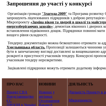
Запрошення до участі у конкурсі
Організація громади
"
Злагода-2009
"
та Програма розвитку 
запрошують ліцензованих підрядників з доброю репутацією н
Мікропроекту
«Заміна вікон та дверей в школі та майстер
енергозберігаючих заходів»
: демонтаж віконних і дверних к
встановлення підвіконних дощок. Підрядники повинні мати д
вищого рівня складності.
Тендерну документацію можна безкоштовно отримати за ад
Хмельницька область.
Пропозиції залишаються чинними упр
бути в запечатаному вигляді доставлені за вищевказаною ад
розкриті в присутності учасників тендеру. Конкурсні пропоз
учасникам тендеру нерозкритими.
Зацікавлені підрядники можуть отримати додаткову інформа
ПРО НАС
НОВИНИ
ДІЯЛЬНІСТЬ
Проект CBA
Новини у
Діяльність Проекту в р
Представництво
регіонах
Мікропроекти
ЄС
Оголошення
ПРООН в Україні
Вакансії