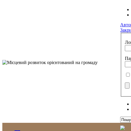
Авто
Закр
Ло
Па