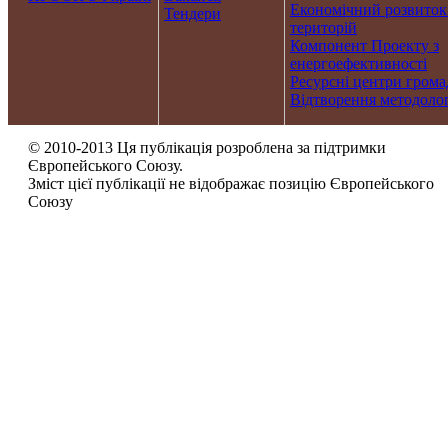
Економічний розвиток
Тендери
територій
Компонент Проекту з
енергоефективності
Ресурсні центри грома
Відтворення методолог
© 2010-2013 Ця публікація розроблена за підтримки
Європейського Союзу.
Зміст цієї публікації не відображає позицію Європейського
Союзу