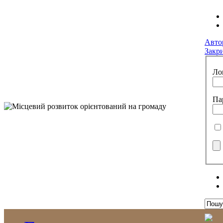
Авто
Закр
Ло
Па