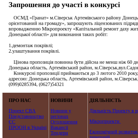
Запрошення до участі в конкурсі
ОСМД «Гранат» м.Сіверськ Артемівського району Донецько
орієнтований на громаду», запрошують ліцензованих підрядн
впровадженню Мікропроекту «Капітальний ремонт даху житл
Донецької області» для виконання таких робіт:
1.демонтаж покрівлі;
2.улаштування покрівлі.
Цінова пропозиція повинна бути дійсна не менш ніж 60 дн
Донецька область, Артемівський район, м.Сіверськ,вул.Садов
Конкурсні пропозиції приймаються до 3 лютого 2010 року, 1
адресою: Донецька область, Артемівський район, м.Сіверськ
(099)0285394, (0627)54321
ПРО НАС
НОВИНИ
ДІЯЛЬНІСТЬ
Проект CBA
Новини у
Діяльність Проекту в р
Представництво
регіонах
Мікропроекти
ЄС
Оголошення
ПРООН в Україні
Вакансії
Економічний розвиток
Тендери
територій