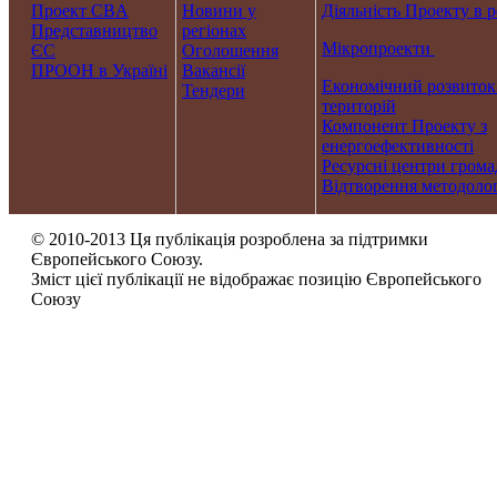
Проект CBA
Новини у
Діяльність Проекту в р
Представництво
регіонах
Мікропроекти
ЄС
Оголошення
ПРООН в Україні
Вакансії
Економічний розвиток
Тендери
територій
Компонент Проекту з
енергоефективності
Ресурсні центри грома
Відтворення методолог
© 2010-2013 Ця публікація розроблена за підтримки
Європейського Союзу.
Зміст цієї публікації не відображає позицію Європейського
Союзу