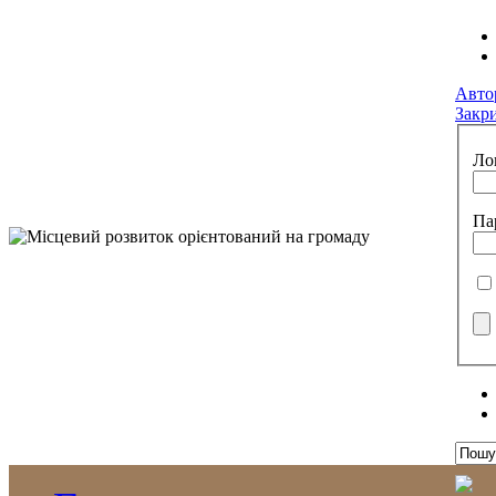
Авто
Закр
Ло
Па