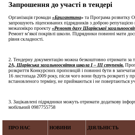
Запрошення до участі в тендері
Організація громади
«Бригантина
»
та Програма розвитку О
запрошують ліцензованих підрядників з доброю репутацією на
межахмікро проекту
«Ремонт даху Шарівської загальноосвітн
Ремонт м’якої покрівлі школи. Підрядники повинні мати дос
рівня складності.
2. Тендерну документацію можна безкоштовно отримати за 
2А, Шарівська загальноосвітня школа І – ІІІ ступенів.
Проп
розкриття Конкурсних пропозицій і повинні бути в запечата
16 листопада 2009 року, після чого вони будуть розкриті у п
встановленого терміну, не приймаються і не повертаються 
3. Зацікавлені підрядники можуть отримати додаткову інформ
мобільний 0987755758
ПРО НАС
НОВИНИ
ДІЯЛЬНІСТЬ