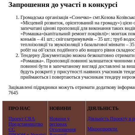
Запрошення до участі в конкурсі
Громадська організація «Сонечко» смт.Козова Козівсь
«Місцевий розвиток, орієнтований на громаду») цією 
запечатані цінові пропозиції для виконання таких виді
«Ромашка»(капітальний ремонт покрівлі)»: монтаж пок
коньків – 41 шт.; снігозатримувачів – 35 шт.; труб во
теплоізоляції та звукоізоляції з базальтової мінвати 
робіт на об’єктах подібного або вищого рівня складност
Тендерну Документацію можна безкоштовно отримати з
«Ромашка». Пропозиції повинні залишатися чинними вп
повинні бути в запечатаному вигляді доставлені за вищ
будуть розкриті у присутності наявних учасників тенде
приймаються і повертаються учасникам тендеру нероз
Зацікавлені підрядники можуть отримати додаткову інформац
7645
ПРО НАС
НОВИНИ
ДІЯЛЬНІСТЬ
Проект CBA
Новини у
Діяльність Проекту в р
Представництво
регіонах
Мікропроекти
ЄС
Оголошення
ПРООН в Україні
Вакансії