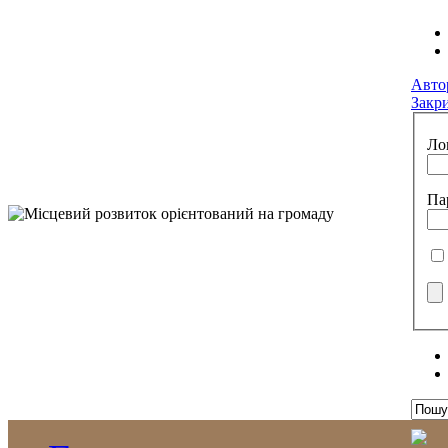
Авто
Закр
Ло
Па