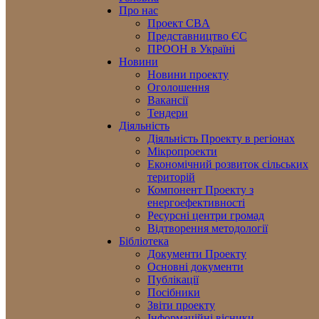
Про нас
Проект CBA
Представництво ЄС
ПРООН в Україні
Новини
Новини проекту
Оголошення
Вакансії
Тендери
Діяльність
Діяльність Проекту в регіонах
Мікропроекти
Економічний розвиток сільських
територій
Компонент Проекту з
енергоефективності
Ресурсні центри громад
Відтворення методології
Бібліотека
Документи Проекту
Основні документи
Публікації
Посібники
Звіти проекту
Інформаційні вісники