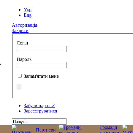
Укр
Eng
Авторизація
Закрити
Логін
Пароль
Запам'ятати мене
Забули пароль?
Зареєструватися
Громади
Партнери
учасники