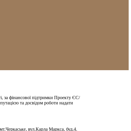
і, за фінансової підтримки Проекту ЄС/
путацією та досвідом роботи надати
.Черкаське, вул.Карла Маркса, буд.4.