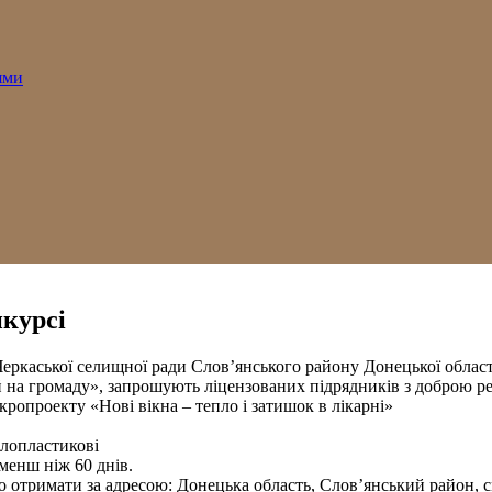
ями
нкурсі
еркаської селищної ради Слов’янського району Донецької област
а громаду», запрошують ліцензованих підрядників з доброю ре
ропроекту «Нові вікна – тепло і затишок в лікарні»
алопластикові
менш ніж 60 днів.
тримати за адресою: Донецька область, Слов’янський район, смт