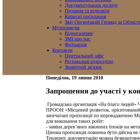
Документування досвіду
Питання та відповіді
Корисні посилання
Звіт Організацій Громад за Област
Мультимедіа
Відеогалерея
ЗМІ про нас
Фотоархів
Контакти
Центральний офіс
Регіональні підрозділи
Зворотній зв'язок
Понеділок, 19 липня 2010
Запрошення до участі у ко
Громадська організація «На благо людей» Ч
ПРООН «Місцевий розвиток, орієнтований н
запечатані пропозиції по впровадженню Мік
для виконання таких робіт:
- заміна дерев’яних віконних блоків на мет
Цінова пропозиція повинна бути дійсна не 
Тендерну документацію можна безкоштовно о