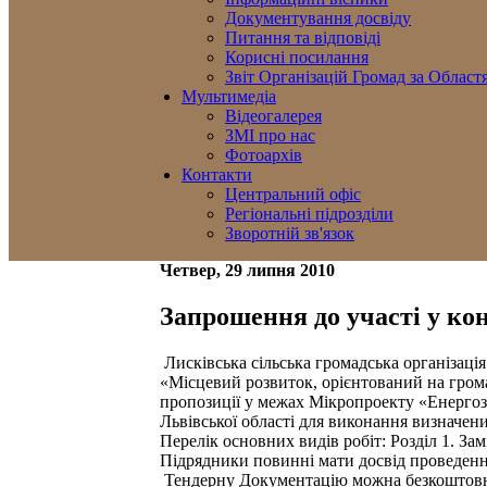
Документування досвіду
Питання та відповіді
Корисні посилання
Звіт Організацій Громад за Област
Мультимедіа
Відеогалерея
ЗМІ про нас
Фотоархів
Контакти
Центральний офіс
Регіональні підрозділи
Зворотній зв'язок
Четвер, 29 липня 2010
Запрошення до участі у ко
Лисківська сільська громадська організаці
«Місцевий розвиток, орієнтований на гром
пропозиції у межах Мікропроекту «Енергозб
Львівської області для виконання визначени
Перелік основних видів робіт: Розділ 1. Зам
Підрядники повинні мати досвід проведення
Тендерну Документацію можна безкоштовно о