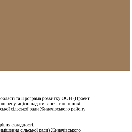
ої області та Програма розвитку ООН (Проект
ою репутацією надати запечатані цінові
ької сільської ради Жидачівського району
івня складності.
иміщення сільської ради) Жидачівського