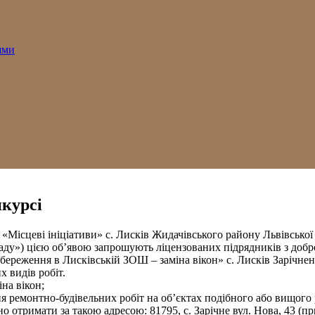
ями
нкурсі
я «Місцеві ініціативи» с. Лисків Жидачівського району Львівськ
аду») цією об’явою запрошують ліцензованих підрядників з добр
ереження в Лисківській ЗОШ – заміна вікон» с. Лисків Зарічненс
х видів робіт.
іна вікон;
 ремонтно-будівельних робіт на об’єктах подібного або вищого р
тримати за такою адресою: 81795, с. Зарічне вул. Нова, 43 (пр