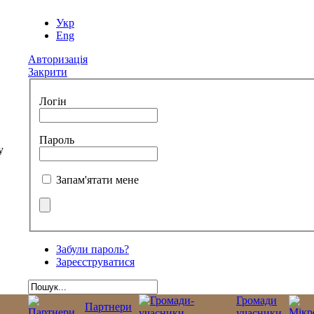
Укр
Eng
Авторизація
Закрити
Логін
Пароль
Запам'ятати мене
Забули пароль?
Зареєструватися
Громади
Партнери
учасники