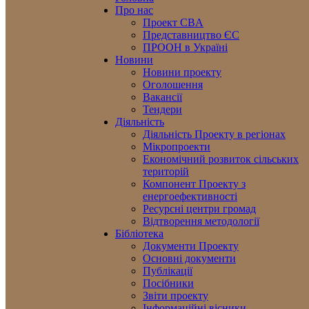
Про нас
Проект CBA
Представництво ЄС
ПРООН в Україні
Новини
Новини проекту
Оголошення
Вакансії
Тендери
Діяльність
Діяльність Проекту в регіонах
Мікропроекти
Економічний розвиток сільських
територій
Компонент Проекту з
енергоефективності
Ресурсні центри громад
Відтворення методології
Бібліотека
Документи Проекту
Основні документи
Публікації
Посібники
Звіти проекту
Інформаційні вісники