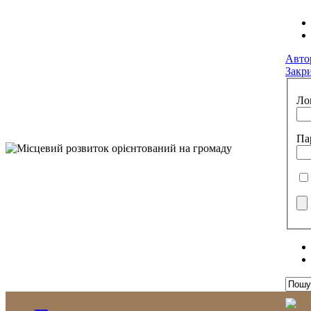
Авто
Закр
Ло
Па