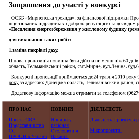
Запрошення до участі у конкурсі
ОСББ «Мирненська троянда», за фінансової підтримки Про
ліцензованих підрядників з доброю репутацією та досвідом
«Посилення енергозбереження у житловому будинку (ремо
для виконання таких робіт:
1.заміна покрівлі даху.
Цінова пропозиція повинна бути дійсна не менш ніж 60 дні
область, Тельманівський район, смт.Мирне, вул.Леніна, буд.6
Конкурсні пропозиції приймаються
до24 травня 2010 року 
року
за адресою: Донецька область, Тельманівський район, см
Додаткову інформацію можна отримати за телефоном (06279
ПРО НАС
НОВИНИ
ДІЯЛЬНІСТЬ
Проект CBA
Новини у
Діяльність Проекту в р
Представництво
регіонах
Мікропроекти
ЄС
Оголошення
ПРООН в Україні
Вакансії