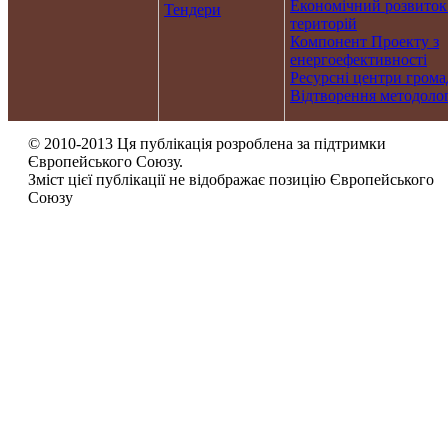
Економічний розвиток
Тендери
територій
Компонент Проекту з
енергоефективності
Ресурсні центри грома
Відтворення методолог
© 2010-2013 Ця публікація розроблена за підтримки
Європейського Союзу.
Зміст цієї публікації не відображає позицію Європейського
Союзу