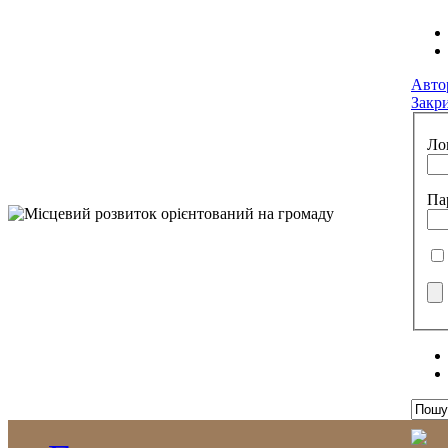
Авто
Закр
Ло
Па