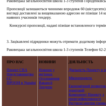
Раковецька загальноосвітня школа 1-3 ступенів Городенківсь
Пропозиції залишаються чинними впродовж 60 (шістдесяти) д
вигляді доставлені за вищевказаною адресою не пізніше 14 кв
наявних учасників тендеру.
Конкурсні пропозиції, надані пізніше встановленого термі
3. Зацікавлені підрядники можуть отримати додаткову інформ
Раковецька загальноосвітня школа 1-3 ступенів Телефон 62-2
ПРО НАС
НОВИНИ
ДІЯЛЬНІСТЬ
Проект CBA
Новини у
Діяльність Проекту в р
Представництво
регіонах
Мікропроекти
ЄС
Оголошення
ПРООН в Україні
Вакансії
Економічний розвиток
Тендери
територій
Компонент Проекту з
енергоефективності
Ресурсні центри грома