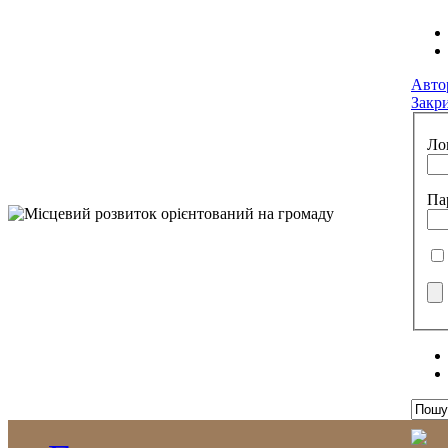
Авто
Закр
Ло
Па