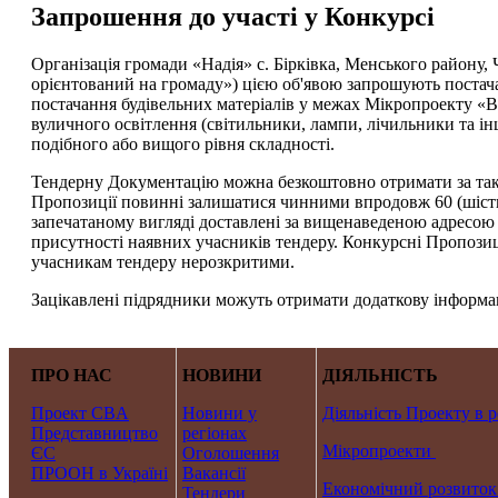
Запрошення до участі у Конкурсі
Організація громади «Надія» с. Бірківка, Менського району,
орієнтований на громаду») цією об'явою запрошують постачал
постачання будівельних матеріалів у межах Мікропроекту «В
вуличного освітлення (світильники, лампи, лічильники та ін
подібного або вищого рівня складності.
Тендерну Документацію можна безкоштовно отримати за такою
Пропозиції повинні залишатися чинними впродовж 60 (шістид
запечатаному вигляді доставлені за вищенаведеною адресою не
присутності наявних учасників тендеру. Конкурсні Пропозиці
учасникам тендеру нерозкритими.
Зацікавлені підрядники можуть отримати додаткову інформац
ПРО НАС
НОВИНИ
ДІЯЛЬНІСТЬ
Проект CBA
Новини у
Діяльність Проекту в р
Представництво
регіонах
Мікропроекти
ЄС
Оголошення
ПРООН в Україні
Вакансії
Економічний розвиток
Тендери