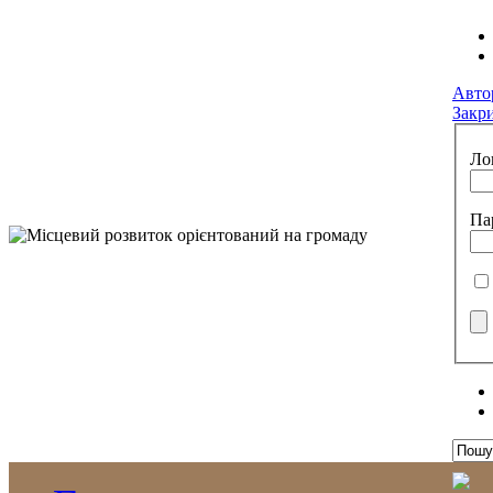
Авто
Закр
Ло
Па