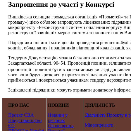
Запрошення до участі у Конкурсі
Вишківська селищна громадська організація «Прометей» та
громаду») цією об’явою запрошують ліцензованих підрядникі
мікропроекту «Реконструкція системи опалення корпусу Вишкі
реконструкції зовнішніх мереж системи теплопостачання Вишк
Підрядники повинні мати досвід проведення ремонтно-будівел
коштів, обладнання і працівників відповідної кваліфікації, як
Тендерну Документацію можна безкоштовно отримати за тако
Закарпатської області, 90454. Пропозиції повинні залишати
пропозицій і повинні бути в запечатаному вигляді доставлен
чого вони будуть розкриті у присутності наявних учасників т
приймаються і повертаються учасникам тендеру нерозкрити
Зацікавлені підрядники можуть отримати додаткову інформац
ПРО НАС
НОВИНИ
ДІЯЛЬНІСТЬ
Проект CBA
Новини у
Діяльність Проекту в р
Представництво
регіонах
Мікропроекти
ЄС
Оголошення
ПРООН в Україні
Вакансії